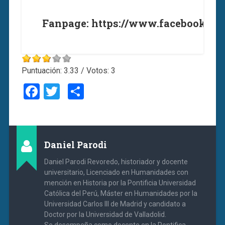
Fanpage: https://www.facebook.co
Puntuación:
3.33
/ Votos:
3
Facebook
Twitter
Compartir
Daniel Parodi
Daniel Parodi Revoredo, historiador y docente
universitario, Licenciado en Humanidades con
mención en Historia por la Pontificia Universidad
Católica del Perú, Máster en Humanidades por la
Universidad Carlos III de Madrid y candidato a
Doctor por la Universidad de Valladolid.
Se desempeña como docente en la Pontifica