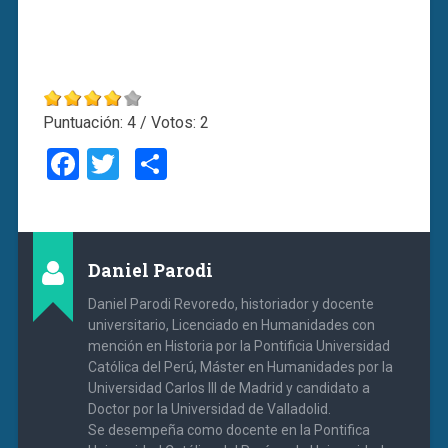
Puntuación:
4
/ Votos:
2
Facebook
Twitter
Compartir
Daniel Parodi
Daniel Parodi Revoredo, historiador y docente
universitario, Licenciado en Humanidades con
mención en Historia por la Pontificia Universidad
Católica del Perú, Máster en Humanidades por la
Universidad Carlos III de Madrid y candidato a
Doctor por la Universidad de Valladolid.
Se desempeña como docente en la Pontifica