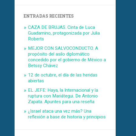
ENTRADAS RECIENTES
CAZA DE BRUJAS. Cinta de Luca
Guadamino, protagonizada por Julia
Roberts
MEJOR CON SALVOCONDUCTO. A
propósito del asilo diplomático
concedido por el gobierno de México a
Betssy Chávez
12 de octubre, el día de las heridas
abiertas
EL JEFE: Haya, la Internacional y la
ruptura con Mariátegui. De Antonio
Zapata. Apuntes para una reseña
¿Israel ataca una vez más? Una
reflexión a base de historia y principios