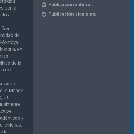
versidad
Publicación anterior:
s por la
Publicación siguiente:
dato a
fica
ersidad de
e Montoya.
historia, en
n las
lítica de la
ria del
ra varios
mo le Monde
o, La
ctualmente
aca.pe.
cadémicas y
o-chilenas,
de la