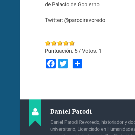
de Palacio de Gobierno.
Twitter: @parodirevoredo
Puntuación:
5
/ Votos:
1
Facebook
Twitter
Compartir
Daniel Parodi
Daniel Parodi Revoredo, historiador y do
universitario, Licenciado en Humanidade