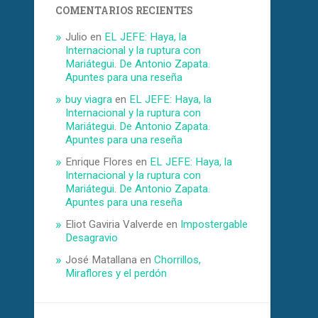
COMENTARIOS RECIENTES
Julio
en
EL JEFE: Haya, la
Internacional y la ruptura con
Mariátegui. De Antonio Zapata.
Apuntes para una reseña
buy viagra
en
EL JEFE: Haya, la
Internacional y la ruptura con
Mariátegui. De Antonio Zapata.
Apuntes para una reseña
Enrique Flores
en
EL JEFE: Haya, la
Internacional y la ruptura con
Mariátegui. De Antonio Zapata.
Apuntes para una reseña
Eliot Gaviria Valverde
en
Impostergable
Desagravio
José Matallana
en
Chorrillos,
Miraflores y el perdón