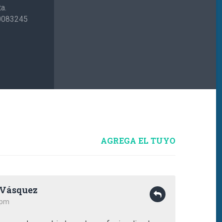
a.
P0083245
AGREGA EL TUYO
 Vásquez
 pm