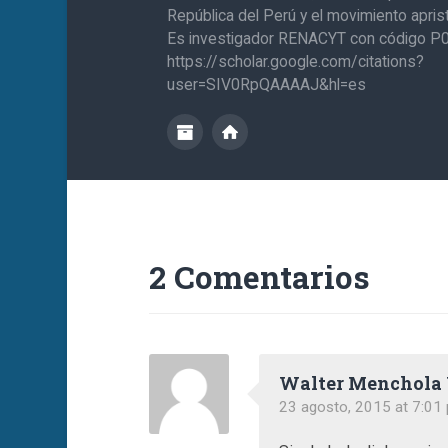
República del Perú y el movimiento aprist
Es investigador RENACYT con código 
https://scholar.google.com/citations?
user=SIV0RpQAAAAJ&hl=es
2 Comentarios
Walter Menchola
23 agosto, 2015 at 7:01