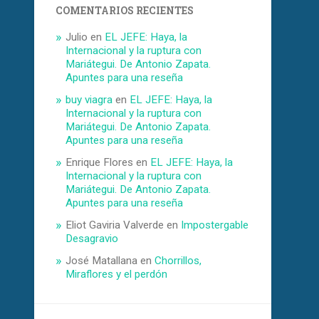
COMENTARIOS RECIENTES
Julio
en
EL JEFE: Haya, la
Internacional y la ruptura con
Mariátegui. De Antonio Zapata.
Apuntes para una reseña
buy viagra
en
EL JEFE: Haya, la
Internacional y la ruptura con
Mariátegui. De Antonio Zapata.
Apuntes para una reseña
Enrique Flores
en
EL JEFE: Haya, la
Internacional y la ruptura con
Mariátegui. De Antonio Zapata.
Apuntes para una reseña
Eliot Gaviria Valverde
en
Impostergable
Desagravio
José Matallana
en
Chorrillos,
Miraflores y el perdón