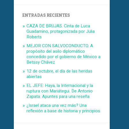
ENTRADAS RECIENTES
CAZA DE BRUJAS. Cinta de Luca
Guadamino, protagonizada por Julia
Roberts
MEJOR CON SALVOCONDUCTO. A
propósito del asilo diplomático
concedido por el gobierno de México a
Betssy Chávez
12 de octubre, el día de las heridas
abiertas
EL JEFE: Haya, la Internacional y la
ruptura con Mariátegui. De Antonio
Zapata. Apuntes para una reseña
¿Israel ataca una vez más? Una
reflexión a base de historia y principios