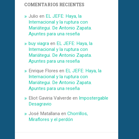
COMENTARIOS RECIENTES
Julio
en
EL JEFE: Haya, la
Internacional y la ruptura con
Mariátegui. De Antonio Zapata.
Apuntes para una reseña
buy viagra
en
EL JEFE: Haya, la
Internacional y la ruptura con
Mariátegui. De Antonio Zapata.
Apuntes para una reseña
Enrique Flores
en
EL JEFE: Haya, la
Internacional y la ruptura con
Mariátegui. De Antonio Zapata.
Apuntes para una reseña
Eliot Gaviria Valverde
en
Impostergable
Desagravio
José Matallana
en
Chorrillos,
Miraflores y el perdón