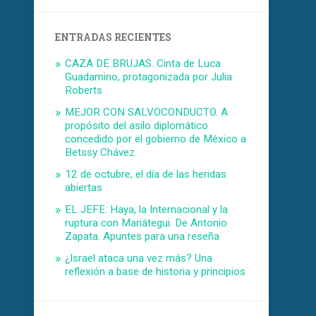
ENTRADAS RECIENTES
CAZA DE BRUJAS. Cinta de Luca
Guadamino, protagonizada por Julia
Roberts
MEJOR CON SALVOCONDUCTO. A
propósito del asilo diplomático
concedido por el gobierno de México a
Betssy Chávez
12 de octubre, el día de las heridas
abiertas
EL JEFE: Haya, la Internacional y la
ruptura con Mariátegui. De Antonio
Zapata. Apuntes para una reseña
¿Israel ataca una vez más? Una
reflexión a base de historia y principios