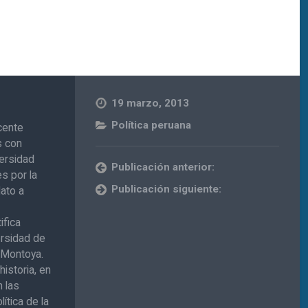
19 marzo, 2013
Política peruana
cente
s con
versidad
Publicación anterior:
s por la
Publicación siguiente:
dato a
fica
ersidad de
e Montoya.
historia, en
n las
lítica de la