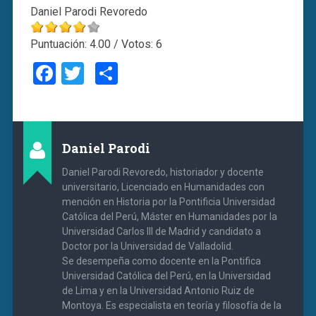
Daniel Parodi Revoredo
Puntuación:
4.00
/ Votos:
6
Facebook
Twitter
Compartir
Daniel Parodi
Daniel Parodi Revoredo, historiador y docente
universitario, Licenciado en Humanidades con
mención en Historia por la Pontificia Universidad
Católica del Perú, Máster en Humanidades por la
Universidad Carlos III de Madrid y candidato a
Doctor por la Universidad de Valladolid.
Se desempeña como docente en la Pontifica
Universidad Católica del Perú, en la Universidad
de Lima y en la Universidad Antonio Ruiz de
Montoya. Es especialista en teoría y filosofía de la