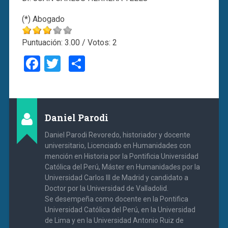
(*) Abogado
Puntuación:
3.00
/ Votos:
2
Facebook
Twitter
Compartir
Daniel Parodi
Daniel Parodi Revoredo, historiador y docente
universitario, Licenciado en Humanidades con
mención en Historia por la Pontificia Universidad
Católica del Perú, Máster en Humanidades por la
Universidad Carlos III de Madrid y candidato a
Doctor por la Universidad de Valladolid.
Se desempeña como docente en la Pontifica
Universidad Católica del Perú, en la Universidad
de Lima y en la Universidad Antonio Ruiz de