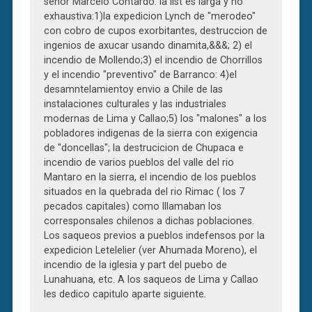
señor Marcelo Contardo: la list es larga y no
exhaustiva:1)la expedicion Lynch de "merodeo"
con cobro de cupos exorbitantes, destruccion de
ingenios de axucar usando dinamita,&&&; 2) el
incendio de Mollendo;3) el incendio de Chorrillos
y el incendio "preventivo" de Barranco: 4)el
desamntelamientoy envio a Chile de las
instalaciones culturales y las industriales
modernas de Lima y Callao;5) los "malones" a los
pobladores indigenas de la sierra con exigencia
de "doncellas"; la destrucicion de Chupaca e
incendio de varios pueblos del valle del rio
Mantaro en la sierra, el incendio de los pueblos
situados en la quebrada del rio Rimac ( los 7
pecados capitales) como lllamaban los
corresponsales chilenos a dichas poblaciones.
Los saqueos previos a pueblos indefensos por la
expedicion Letelelier (ver Ahumada Moreno), el
incendio de la iglesia y part del puebo de
Lunahuana, etc. A los saqueos de Lima y Callao
les dedico capitulo aparte siguiente.