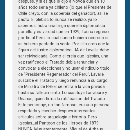
despues, y si es que le dijo a Novoa que en 10
años todo seria ya chileno (lo que el Presiente de
Chile creyo, con la soberbia del ganador), asi se
pacto. El plebiscito nunca se realizo, ya lo
sabemos; hubo una larga querella diplomatica
por ello y es verdad que en 1929, Tacna regreso
por fin al Peru; lo cual nunca hubiera ocurrido si
se hubiera pactado la venta. Por ello creo que la
figura del ilustre diplomatico, JA de Lavalle debe
ser reivindicada. Como el creia que Iglesias, una
vez ratificado el Tratado debia renunciar y
convocar a elecciones y no usar el ridiculo titulo
de "Presidente Regenerador del Peru", Lavalle
suscribe el Tratado y luego renuncia a su cargo
de Ministro de RREE: se retira a la vida privada
hasta su fallecimiento. Lo sustituye Larrabure y
Unanue, quien firma la ratificacion del Tratado.
Este personaje, no tan famoso, era una persona
respetada y escribio despues intereantes
articulos sobre arquelogia e historia. Pero
Iglesias…al Panteon de los Heroes de 1879:
NUNCA. Muy atentamente, Miguel de Althaus