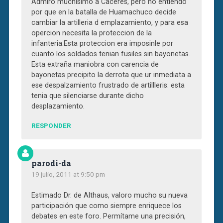
Admiro muchisimo a Caceres, pero no entiendo
por que en la batalla de Huamachuco decide
cambiar la artilleria d emplazamiento, y para esa
opercion necesita la proteccion de la
infanteria.Esta proteccion era imposinle por
cuanto los soldados tenian fusiles sin bayonetas.
Esta extraña maniobra con carencia de
bayonetas precipito la derrota que ur inmediata a
ese despalzamiento frustrado de artillleris: esta
tenia que silenciarse durante dicho
desplazamiento.
RESPONDER
parodi-da
19 julio, 2011 at 9:50 pm
Estimado Dr. de Althaus, valoro mucho su nueva
participación que como siempre enriquece los
debates en este foro. Permítame una precisión,