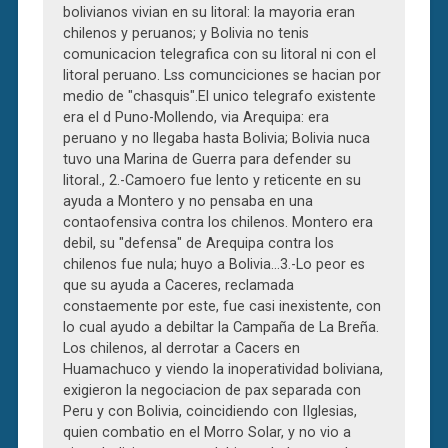
bolivianos vivian en su litoral: la mayoria eran
chilenos y peruanos; y Bolivia no tenis
comunicacion telegrafica con su litoral ni con el
litoral peruano. Lss comunciciones se hacian por
medio de "chasquis".El unico telegrafo existente
era el d Puno-Mollendo, via Arequipa: era
peruano y no llegaba hasta Bolivia; Bolivia nuca
tuvo una Marina de Guerra para defender su
litoral., 2.-Camoero fue lento y reticente en su
ayuda a Montero y no pensaba en una
contaofensiva contra los chilenos. Montero era
debil, su "defensa" de Arequipa contra los
chilenos fue nula; huyo a Bolivia…3.-Lo peor es
que su ayuda a Caceres, reclamada
constaemente por este, fue casi inexistente, con
lo cual ayudo a debiltar la Campaña de La Breña.
Los chilenos, al derrotar a Cacers en
Huamachuco y viendo la inoperatividad boliviana,
exigieron la negociacion de pax separada con
Peru y con Bolivia, coincidiendo con IIglesias,
quien combatio en el Morro Solar, y no vio a