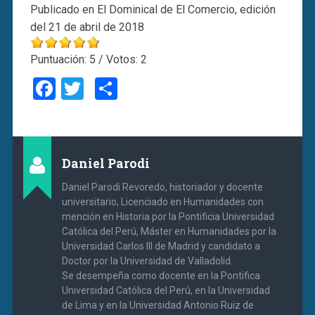
Publicado en El Dominical de El Comercio, edición
del 21 de abril de 2018
Puntuación:
5
/ Votos:
2
Facebook
Twitter
Compartir
Daniel Parodi
Daniel Parodi Revoredo, historiador y docente
universitario, Licenciado en Humanidades con
mención en Historia por la Pontificia Universidad
Católica del Perú, Máster en Humanidades por la
Universidad Carlos III de Madrid y candidato a
Doctor por la Universidad de Valladolid.
Se desempeña como docente en la Pontifica
Universidad Católica del Perú, en la Universidad
de Lima y en la Universidad Antonio Ruiz de