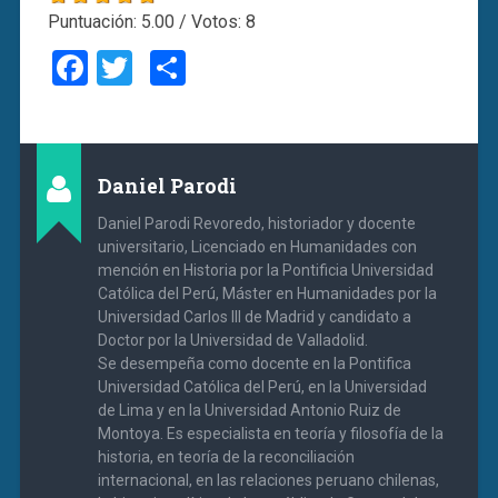
Puntuación:
5.00
/ Votos:
8
Facebook
Twitter
Compartir
Daniel Parodi
Daniel Parodi Revoredo, historiador y docente
universitario, Licenciado en Humanidades con
mención en Historia por la Pontificia Universidad
Católica del Perú, Máster en Humanidades por la
Universidad Carlos III de Madrid y candidato a
Doctor por la Universidad de Valladolid.
Se desempeña como docente en la Pontifica
Universidad Católica del Perú, en la Universidad
de Lima y en la Universidad Antonio Ruiz de
Montoya. Es especialista en teoría y filosofía de la
historia, en teoría de la reconciliación
internacional, en las relaciones peruano chilenas,