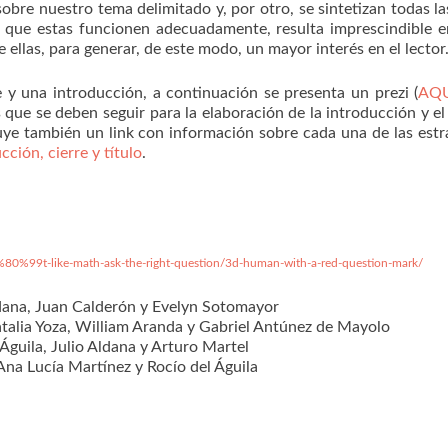
sobre nuestro tema delimitado y, por otro, se sintetizan todas la
ra que estas funcionen adecuadamente, resulta imprescindible 
 ellas, para generar, de este modo, un mayor interés en el lector
e y una introducción, a continuación se presenta un prezi (
AQ
ue se deben seguir para la elaboración de la introducción y el 
uye también un link con información sobre cada una de las estr
cción, cierre y título
.
0%99t-like-math-ask-the-right-question/3d-human-with-a-red-question-mark/
ldana, Juan Calderón y Evelyn Sotomayor
atalia Yoza, William Aranda y Gabriel Antúnez de Mayolo
 Águila, Julio Aldana y Arturo Martel
 Ana Lucía Martínez y Rocío del Águila