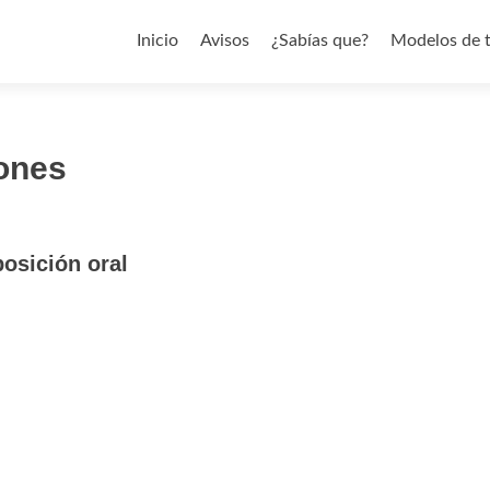
Saltar al contenido
Inicio
Avisos
¿Sabías que?
Modelos de 
ones
posición oral