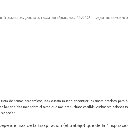
introducción
,
párrafo
,
recomendaciones
,
TEXTO
Dejar un comenta
 trata de textos académicos, nos cuesta mucho encontrar las frases precisas para 
amos haber dicho más sobre el tema que nos propusimos escribir. Ambas situaciones t
a redacción.
pende más de la traspiración (el trabajo) que de la “inspiració