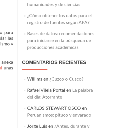
humanidades y de ciencias
¿Cómo obtener los datos para el
registro de fuentes según APA?
o para
Bases de datos: recomendaciones
lar las
para iniciarse en la búsqueda de
mismo y
producciones académicas
COMENTARIOS RECIENTES
e anexa
í
unas
Willims
en
¿Cuzco o Cusco?
Rafael Vilela Portal
en
La palabra
del día: Atorrante
CARLOS STEWART OSCO
en
Peruanismos: pituco y envarado
Jorge Luis
en
¿Antes, durante y