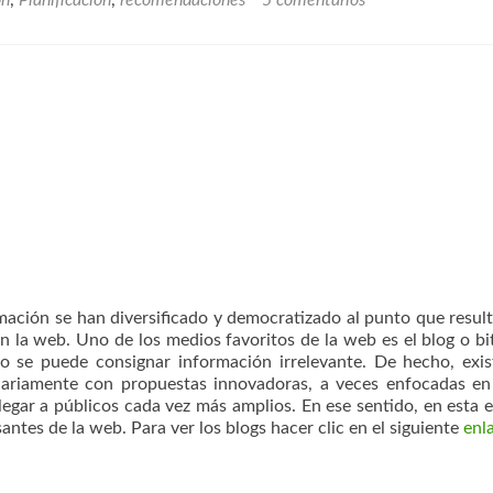
on
,
Planificación
,
recomendaciones
5 comentarios
ormación se han diversificado y democratizado al punto que resul
 la web. Uno de los medios favoritos de la web es el blog o bi
lo se puede consignar información irrelevante. De hecho, exi
iariamente con propuestas innovadoras, a veces enfocadas en
llegar a públicos cada vez más amplios. En ese sentido, en esta 
antes de la web. Para ver los blogs hacer clic en el siguiente
enl