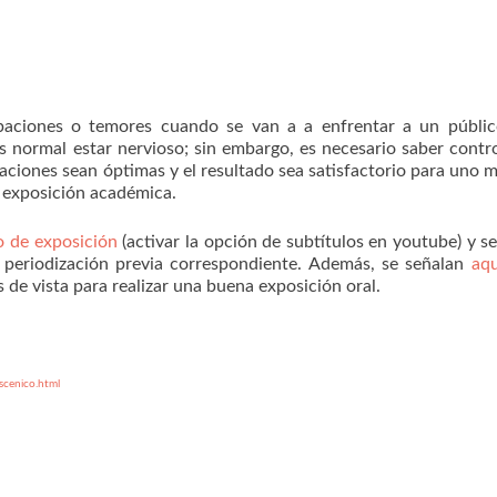
paciones o temores cuando se van a a enfrentar a un públic
s normal estar nervioso; sin embargo, es necesario saber contro
taciones sean óptimas y el resultado sea satisfactorio para uno 
na exposición académica.
o de exposición
(activar la opción de subtítulos en youtube) y s
eriodización previa correspondiente. Además, se señalan
aqu
e vista para realizar una buena exposición oral.
scenico.html