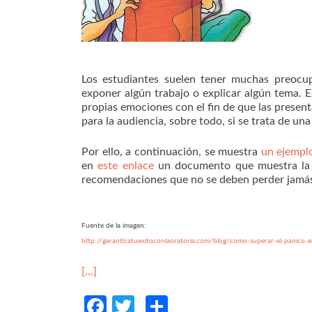
Los estudiantes suelen tener muchas preocu
exponer algún trabajo o explicar algún tema. E
propias emociones con el fin de que las presen
para la audiencia, sobre todo, si se trata de u
Por ello, a continuación, se muestra
un ejempl
en
este enlace
un documento que muestra la p
recomendaciones que no se deben perder jamás d
Fuente de la imagen:
http://garantizatuexitoconlaoratoria.com/blog/como-superar-el-panico-e
[…]
Facebook
Twitter
Compartir