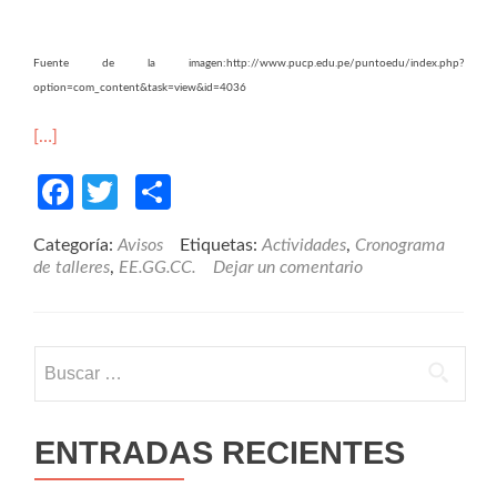
Fuente de la imagen:http://www.pucp.edu.pe/puntoedu/index.php?
option=com_content&task=view&id=4036
[…]
Facebook
Twitter
Compartir
Categoría:
Avisos
Etiquetas:
Actividades
,
Cronograma
de talleres
,
EE.GG.CC.
Dejar un comentario
Buscar:
ENTRADAS RECIENTES