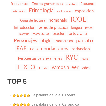
frecuentes
Errores gramaticales
Esquema
escritura
Etimología
exposicion
estrategias
evaluaciones
ICOE
homenaje
Guía de lectura
Jefes de práctica
introducción
lengua
léxico
ortografía
oracion
Mayúsculas
maestria
párrafo
Personajes
plagio
Planificación
RAE
recomendaciones
redaccion
RYC
Respuestas para exámenes
Teoría
TEXTO
vamos a leer
video
Turnitin
TOP 5
La palabra del día: Cátedra
La palabra del día: Carapulca