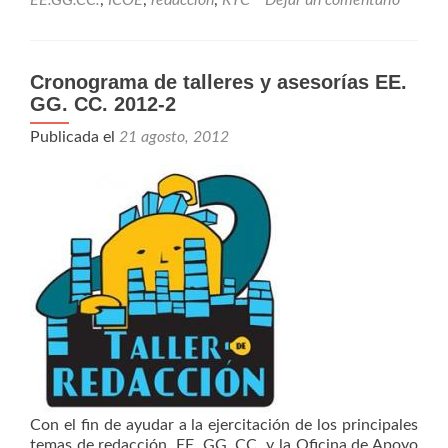
EE.GG.CC.
,
ICOE
,
redaccion
,
RYC
Dejar un comentario
Cronograma de talleres y asesorías EE.
GG. CC. 2012-2
Publicada el
21 agosto, 2012
Con el fin de ayudar a la ejercitación de los principales
temas de redacción, EE. GG. CC. y la Oficina de Apoyo