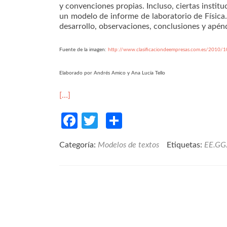
y convenciones propias. Incluso, ciertas insti
un modelo de informe de laboratorio de Física.
desarrollo, observaciones, conclusiones y apénd
Fuente de la imagen:
http://www.clasificaciondeempresas.com.es/2010/
Elaborado por Andrés Amico y Ana Lucía Tello
[…]
Facebook
Twitter
Compartir
Categoría:
Modelos de textos
Etiquetas:
EE.GG