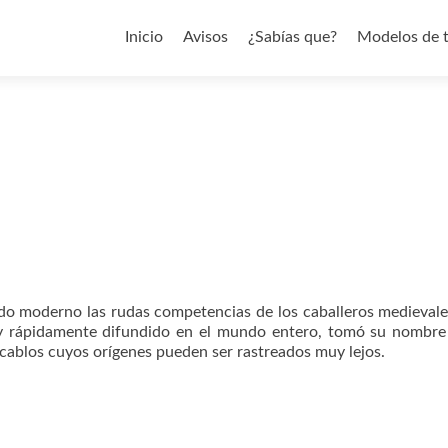
Saltar al contenido
Inicio
Avisos
¿Sabías que?
Modelos de 
do moderno las rudas competencias de los caballeros medievale
IX y rápidamente difundido en el mundo entero, tomó su nombre
 vocablos cuyos orígenes pueden ser rastreados muy lejos.