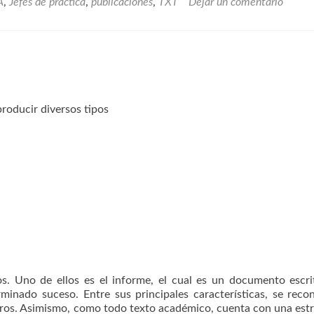
A
,
Jefes de práctica
,
publicaciones
,
TXT
Dejar un comentario
 producir diversos tipos
os. Uno de ellos es el informe, el cual es un documento escr
minado suceso. Entre sus principales características, se reco
uadros. Asimismo, como todo texto académico, cuenta con una est