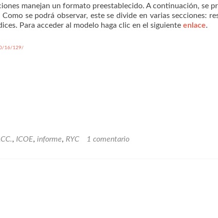
tuciones manejan un formato preestablecido. A continuación, se p
 Como se podrá observar, este se divide en varias secciones: r
ices. Para acceder al modelo haga clic en el siguiente
enlace
.
10/16/129/
.CC.
,
ICOE
,
informe
,
RYC
1 comentario