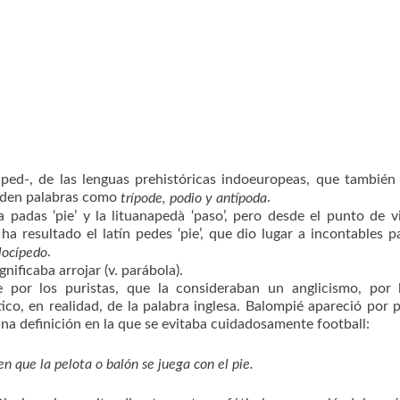
 ped-, de las lenguas prehistóricas indoeuropeas, que también
oceden palabras como
.
trípode, podio y antípoda
 padas ‘pie’ y la lituanapedà ‘paso’, pero desde el punto de v
a resultado el latín pedes ‘pie’, que dio lugar a incontables p
.
locípedo
ignificaba arrojar (v. parábola).
e por los puristas, que la consideraban un anglicismo, por
co, en realidad, de la palabra inglesa. Balompié apareció por 
na definición en la que se evitaba cuidadosamente football:
en que la pelota o balón se juega con el pie.