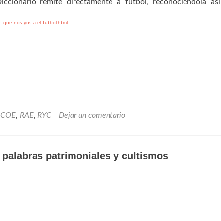
Diccionario remite directamente a fútbol, reconociéndola as
-que-nos-gusta-el-futbol.html
ICOE
,
RAE
,
RYC
Dejar un comentario
 palabras patrimoniales y cultismos