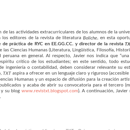
 de las actividades extracurriculares de los alumnos de la unive
los editores de la revista de literatura
, en esta oport
Boliche
fe de práctica de RYC en EE.GG.CC. y director de la revista
T
 las Ciencias Humanas (Literatura, Lingüística, Filosofía, Historia
d peruana en general. Al respecto, Javier nos indica que “una
píritu crítico de los estudiantes; en este sentido, todo estu
de ingeniería o contabilidad, deben considerar relevante su es
o,
aspira a ofrecer en un lenguaje claro y riguroso (accesible
TXT
Ciencias Humanas y un espacio de difusión para la creación artís
publicados y acaba de abrir su convocatoria para el tercero (
y su blog
www.revistxt.blogspot.com
). A continuación, Javier
.