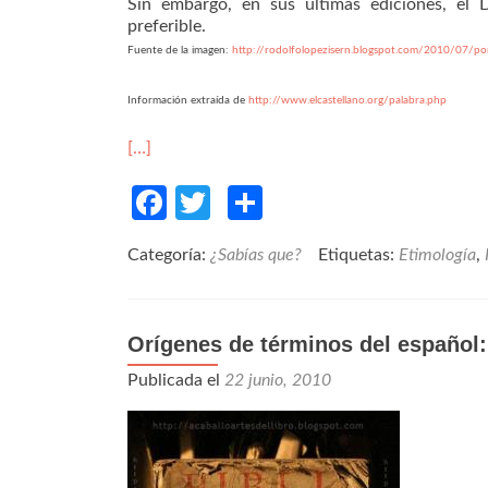
Sin embargo, en sus últimas ediciones, el 
preferible.
Fuente de la imagen:
http://rodolfolopezisern.blogspot.com/2010/07/por
Información extraída de
http://www.elcastellano.org/palabra.php
[…]
Facebook
Twitter
Compartir
Categoría:
¿Sabías que?
Etiquetas:
Etimología
,
Orígenes de términos del español:
Publicada el
22 junio, 2010