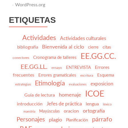
WordPress.org
ETIQUETAS
Actividades
Actividades culturales
Bienvenida al ciclo
bibliografía
cierre
citas
EE.GG.CC.
Cronograma de talleres
conectores
EE.GG.LL.
Errores
ENTREVISTA
ensayo
frecuentes
Errores gramaticales
Esquema
escritura
Etimología
exposicion
estrategias
evaluaciones
ICOE
homenaje
Guía de lectura
Jefes de práctica
introducción
lengua
léxico
ortografía
oracion
Mayúsculas
maestria
párrafo
Personajes
plagio
Planificación