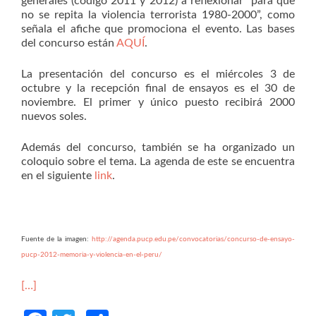
generales (código 2011 y 2012) a reflexionar “para que
no se repita la violencia terrorista 1980-2000”, como
señala el afiche que promociona el evento. Las bases
del concurso están
AQUÍ
.
La presentación del concurso es el miércoles 3 de
octubre y la recepción final de ensayos es el 30 de
noviembre. El primer y único puesto recibirá 2000
nuevos soles.
Además del concurso, también se ha organizado un
coloquio sobre el tema. La agenda de este se encuentra
en el siguiente
link
.
Fuente de la imagen:
http://agenda.pucp.edu.pe/convocatorias/concurso-de-ensayo-
pucp-2012-memoria-y-violencia-en-el-peru/
[…]