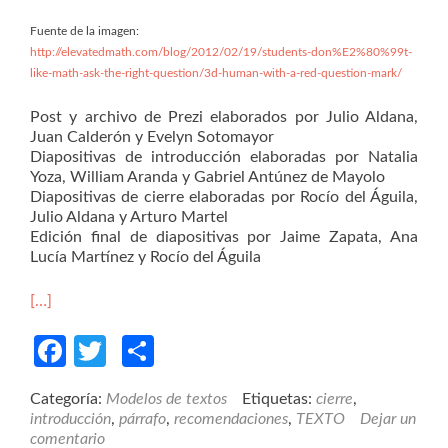
Fuente de la imagen:
http://elevatedmath.com/blog/2012/02/19/students-don%E2%80%99t-
like-math-ask-the-right-question/3d-human-with-a-red-question-mark/
Post y archivo de Prezi elaborados por Julio Aldana,
Juan Calderón y Evelyn Sotomayor
Diapositivas de introducción elaboradas por Natalia
Yoza, William Aranda y Gabriel Antúnez de Mayolo
Diapositivas de cierre elaboradas por Rocío del Águila,
Julio Aldana y Arturo Martel
Edición final de diapositivas por Jaime Zapata, Ana
Lucía Martínez y Rocío del Águila
[…]
Facebook
Twitter
Compartir
Categoría:
Modelos de textos
Etiquetas:
cierre
,
introducción
,
párrafo
,
recomendaciones
,
TEXTO
Dejar un
comentario