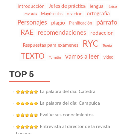
Jefes de práctica
introducción
lengua
léxico
ortografía
oracion
Mayúsculas
maestria
párrafo
Personajes
plagio
Planificación
RAE
recomendaciones
redaccion
RYC
Respuestas para exámenes
Teoría
TEXTO
vamos a leer
video
Turnitin
TOP 5
La palabra del día: Cátedra
La palabra del día: Carapulca
Evalúe sus conocimientos
Entrevista al director de la revista
Lucerna