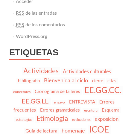
Acceder
RSS
de las entradas
RSS
de los comentarios
WordPress.org
ETIQUETAS
Actividades
Actividades culturales
Bienvenida al ciclo
bibliografía
cierre
citas
EE.GG.CC.
Cronograma de talleres
conectores
EE.GG.LL.
Errores
ENTREVISTA
ensayo
frecuentes
Errores gramaticales
Esquema
escritura
Etimología
exposicion
estrategias
evaluaciones
ICOE
homenaje
Guía de lectura