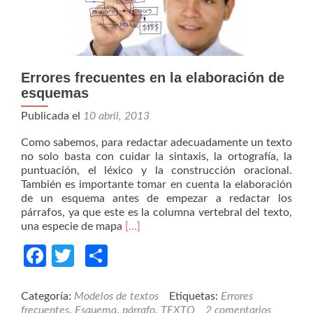
Errores frecuentes en la elaboración de
esquemas
Publicada el
10 abril, 2013
Como sabemos, para redactar adecuadamente un texto
no solo basta con cuidar la sintaxis, la ortografía, la
puntuación, el léxico y la construcción oracional.
También es importante tomar en cuenta la elaboración
de un esquema antes de empezar a redactar los
párrafos, ya que este es la columna vertebral del texto,
Read
una especie de mapa
[…]
more
Facebook
Twitter
Compartir
about
Errores
frecuentes
en
Categoría:
Modelos de textos
Etiquetas:
Errores
la
frecuentes
,
Esquema
,
párrafo
,
TEXTO
2 comentarios