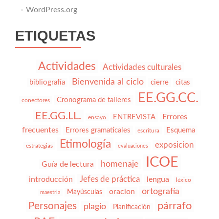
WordPress.org
ETIQUETAS
Actividades
Actividades culturales
Bienvenida al ciclo
bibliografía
cierre
citas
EE.GG.CC.
Cronograma de talleres
conectores
EE.GG.LL.
Errores
ENTREVISTA
ensayo
frecuentes
Errores gramaticales
Esquema
escritura
Etimología
exposicion
estrategias
evaluaciones
ICOE
homenaje
Guía de lectura
Jefes de práctica
introducción
lengua
léxico
ortografía
oracion
Mayúsculas
maestria
párrafo
Personajes
plagio
Planificación