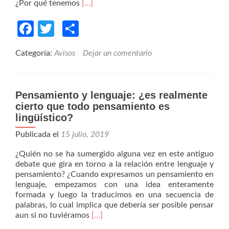
Read
¿Por qué tenemos
[…]
more
about
Facebook
Twitter
Compartir
El
lenguaje
Categoría:
Avisos
Dejar un comentario
vital
y
proteico
de
Pensamiento y lenguaje: ¿es realmente
Enrique
cierto que todo pensamiento es
Verástegui
lingüístico?
Publicada el
15 julio, 2019
¿Quién no se ha sumergido alguna vez en este antiguo
debate que gira en torno a la relación entre lenguaje y
pensamiento? ¿Cuando expresamos un pensamiento en
lenguaje, empezamos con una idea enteramente
formada y luego la traducimos en una secuencia de
palabras, lo cual implica que debería ser posible pensar
Read
aun si no tuviéramos
[…]
more