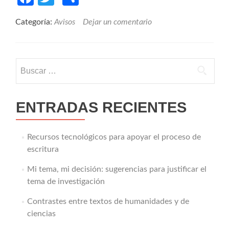
La
literatura
Categoría:
Avisos
Dejar un comentario
peruana
de
la
violencia
política:
Buscar:
más
allá
de
ENTRADAS RECIENTES
las
«voces
masculinas»
Recursos tecnológicos para apoyar el proceso de
escritura
Mi tema, mi decisión: sugerencias para justificar el
tema de investigación
Contrastes entre textos de humanidades y de
ciencias