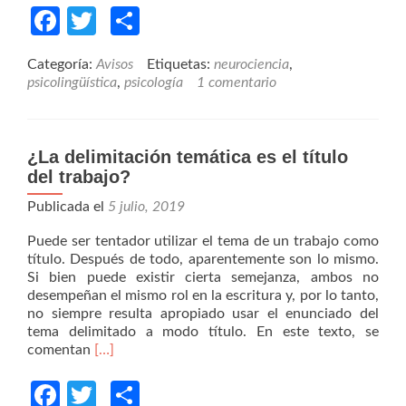
about
Facebook
Twitter
Compartir
Pensamiento
y
Categoría:
Avisos
Etiquetas:
neurociencia
,
lenguaje:
psicolingüística
,
psicología
1 comentario
¿es
realmente
cierto
que
¿La delimitación temática es el título
todo
del trabajo?
pensamiento
es
Publicada el
5 julio, 2019
lingüístico?
Puede ser tentador utilizar el tema de un trabajo como
título. Después de todo, aparentemente son lo mismo.
Si bien puede existir cierta semejanza, ambos no
desempeñan el mismo rol en la escritura y, por lo tanto,
no siempre resulta apropiado usar el enunciado del
tema delimitado a modo título. En este texto, se
Read
comentan
[…]
more
about
Facebook
Twitter
Compartir
¿La