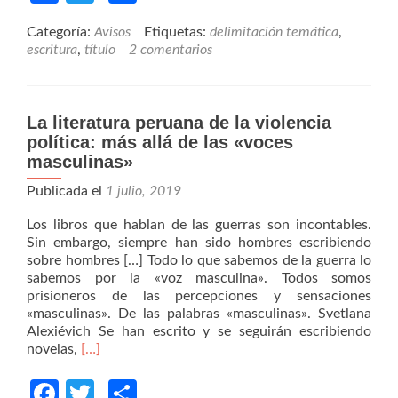
delimitación
Categoría:
Avisos
Etiquetas:
delimitación temática
,
temática
escritura
,
título
2 comentarios
es
el
título
del
La literatura peruana de la violencia
trabajo?
política: más allá de las «voces
masculinas»
Publicada el
1 julio, 2019
Los libros que hablan de las guerras son incontables.
Sin embargo, siempre han sido hombres escribiendo
sobre hombres […] Todo lo que sabemos de la guerra lo
sabemos por la «voz masculina». Todos somos
prisioneros de las percepciones y sensaciones
«masculinas». De las palabras «masculinas». Svetlana
Alexiévich Se han escrito y se seguirán escribiendo
Read
novelas,
[…]
more
about
Facebook
Twitter
Compartir