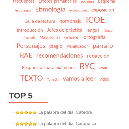
frecuentes
Errores gramaticales
Esquema
escritura
Etimología
exposicion
estrategias
evaluaciones
ICOE
homenaje
Guía de lectura
Jefes de práctica
introducción
lengua
léxico
ortografía
oracion
Mayúsculas
maestria
párrafo
Personajes
plagio
Planificación
RAE
recomendaciones
redaccion
RYC
Respuestas para exámenes
Teoría
TEXTO
vamos a leer
video
Turnitin
TOP 5
La palabra del día: Cátedra
La palabra del día: Carapulca