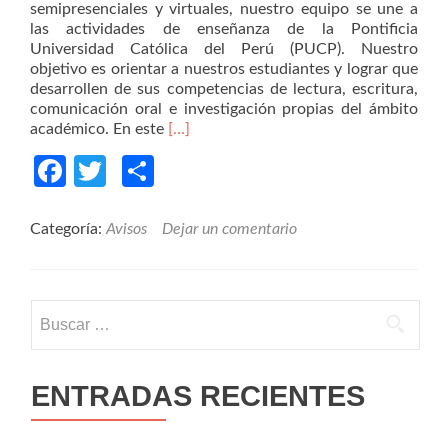
semipresenciales y virtuales, nuestro equipo se une a
las actividades de enseñanza de la Pontificia
Universidad Católica del Perú (PUCP). Nuestro
objetivo es orientar a nuestros estudiantes y lograr que
desarrollen de sus competencias de lectura, escritura,
comunicación oral e investigación propias del ámbito
Read
académico. En este
[…]
more
Facebook
Twitter
Compartir
about
Bienvenida
al
semestre
Categoría:
Avisos
Dejar un comentario
académico
2022-
1
Buscar:
ENTRADAS RECIENTES