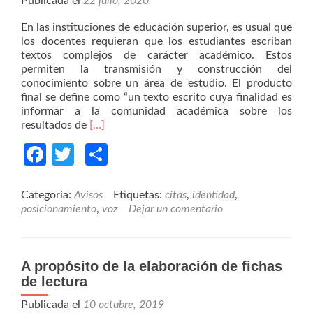
Publicada el
22 julio, 2020
En las instituciones de educación superior, es usual que
los docentes requieran que los estudiantes escriban
textos complejos de carácter académico. Estos
permiten la transmisión y construcción del
conocimiento sobre un área de estudio. El producto
final se define como “un texto escrito cuya finalidad es
informar a la comunidad académica sobre los
Read
resultados de
[…]
more
Facebook
Twitter
Compartir
about
El
posicionamiento
del
Categoría:
Avisos
Etiquetas:
citas
,
identidad
,
autor
posicionamiento
,
voz
Dejar un comentario
en
textos
académicos
A propósito de la elaboración de fichas
de lectura
Publicada el
10 octubre, 2019