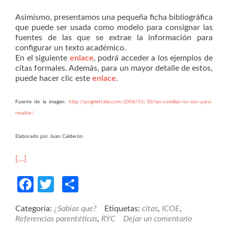
Asimismo, presentamos una pequeña ficha bibliográfica
que puede ser usada como modelo para consignar las
fuentes de las que se extrae la información para
configurar un texto académico.
En el siguiente
enlace
, podrá acceder a los ejemplos de
citas formales. Además, para un mayor detalle de estos,
puede hacer clic este
enlace
.
Fuente de la imagen:
http://jorgeletralia.com/2006/01/30/las-comillas-no-son-para-
resaltar/
Elaborado por Juan Calderón
[…]
Facebook
Twitter
Compartir
Categoría:
¿Sabías que?
Etiquetas:
citas
,
ICOE
,
Referencias parentéticas
,
RYC
Dejar un comentario