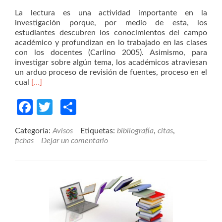
La lectura es una actividad importante en la
investigación porque, por medio de esta, los
estudiantes descubren los conocimientos del campo
académico y profundizan en lo trabajado en las clases
con los docentes (Carlino 2005). Asimismo, para
investigar sobre algún tema, los académicos atraviesan
un arduo proceso de revisión de fuentes, proceso en el
Read
cual
[…]
more
about
Facebook
Twitter
Compartir
A
propósito
Categoría:
Avisos
Etiquetas:
bibliografía
,
citas
,
de
fichas
Dejar un comentario
la
elaboración
de
fichas
de
lectura