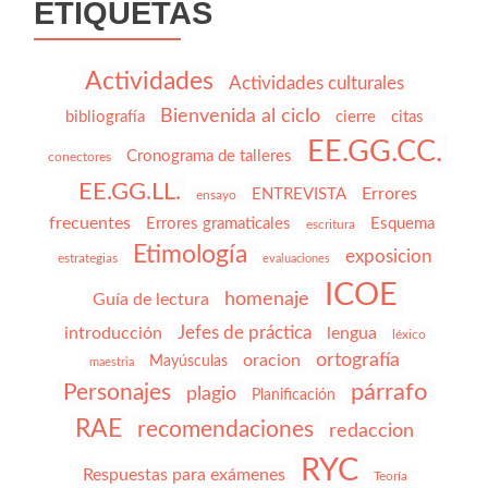
ETIQUETAS
Actividades
Actividades culturales
Bienvenida al ciclo
bibliografía
cierre
citas
EE.GG.CC.
Cronograma de talleres
conectores
EE.GG.LL.
Errores
ENTREVISTA
ensayo
frecuentes
Errores gramaticales
Esquema
escritura
Etimología
exposicion
estrategias
evaluaciones
ICOE
homenaje
Guía de lectura
Jefes de práctica
introducción
lengua
léxico
ortografía
oracion
Mayúsculas
maestria
párrafo
Personajes
plagio
Planificación
RAE
recomendaciones
redaccion
RYC
Respuestas para exámenes
Teoría