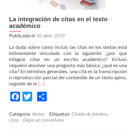
La integración de citas en el texto
académico
Publicada el
30 abril, 2019
La duda sobre cómo incluir las citas en los textos está
íntimamente vinculada con la siguiente: ¿por qué
integrar citas en un escrito académico? Incluso
requiere absolver una pregunta más básica: ¿qué es una
cita? En términos generales, una cita es la transcripción
o reproducción parcial del contenido de un texto ajeno,
Read
seguido de la
[…]
more
Facebook
Twitter
Compartir
about
La
integración
de
Categoría:
Avisos
Etiquetas:
Citado de fuentes
,
citas
citas
Dejar un comentario
en
el