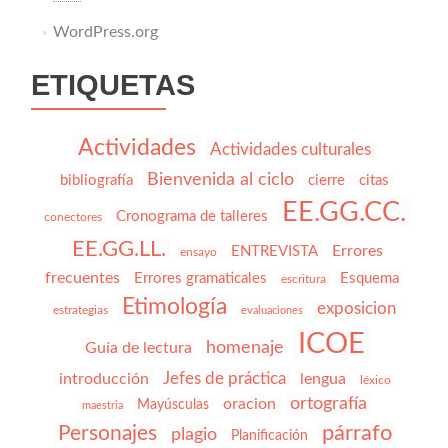
WordPress.org
ETIQUETAS
Actividades
Actividades culturales
Bienvenida al ciclo
bibliografía
cierre
citas
EE.GG.CC.
Cronograma de talleres
conectores
EE.GG.LL.
Errores
ENTREVISTA
ensayo
frecuentes
Errores gramaticales
Esquema
escritura
Etimología
exposicion
estrategias
evaluaciones
ICOE
homenaje
Guía de lectura
Jefes de práctica
introducción
lengua
léxico
ortografía
oracion
Mayúsculas
maestria
párrafo
Personajes
plagio
Planificación