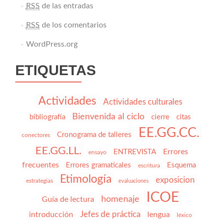
RSS
de las entradas
RSS
de los comentarios
WordPress.org
ETIQUETAS
Actividades
Actividades culturales
Bienvenida al ciclo
bibliografía
cierre
citas
EE.GG.CC.
Cronograma de talleres
conectores
EE.GG.LL.
Errores
ENTREVISTA
ensayo
frecuentes
Errores gramaticales
Esquema
escritura
Etimología
exposicion
estrategias
evaluaciones
ICOE
homenaje
Guía de lectura
Jefes de práctica
introducción
lengua
léxico