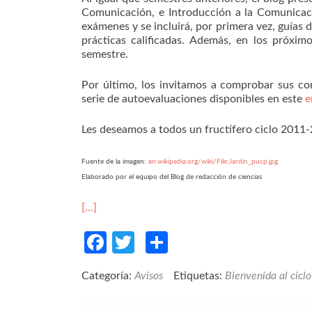
Comunicación, e Introducción a la Comunicaci
exámenes y se incluirá, por primera vez, guías 
prácticas calificadas. Además, en los próxim
semestre.
Por último, los invitamos a comprobar sus co
serie de autoevaluaciones disponibles en este
e
Les deseamos a todos un fructífero ciclo 2011-
Fuente de la imagen:
en.wikipedia.org/wiki/File:Jardin_pucp.jpg
Elaborado por el equipo del Blog de redacción de ciencias
[…]
Facebook
Twitter
Compartir
Categoría:
Avisos
Etiquetas:
Bienvenida al ciclo