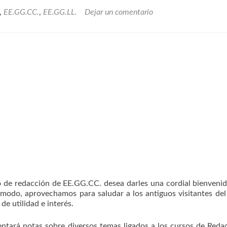
,
EE.GG.CC.
,
EE.GG.LL.
Dejar un comentario
o de redacción de EE.GG.CC. desea darles una cordial bienvenid
modo, aprovechamos para saludar a los antiguos visitantes del
e utilidad e interés.
sentará notas sobre diversos temas ligados a los cursos de Reda