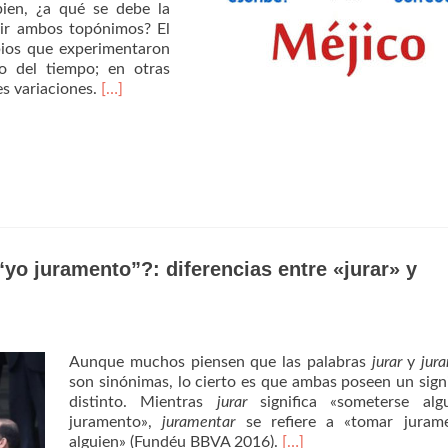
bien, ¿a qué se debe la
ibir ambos topónimos? El
bios que experimentaron
go del tiempo; en otras
es variaciones.
[…]
“yo juramento”?: diferencias entre «jurar» y
Aunque muchos piensen que las palabras
jurar
y
jur
son sinónimas, lo cierto es que ambas poseen un sign
distinto. Mientras
jurar
significa «someterse alg
juramento»,
juramentar
se refiere a «tomar juram
alguien» (Fundéu BBVA 2016).
[…]