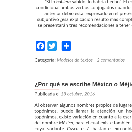
“Si lo
hubiera
sabido, lo habría hecho”. El 
condicional ambos verbos conjugados cuando e
anterior debió estar expresado en el pret
subjuntivo ¿esa explicación resultó más comp
se presentarán tres recomendaciones a tener e
Facebook
Twitter
Compartir
Categoría:
Modelos de textos
2 comentarios
¿Por qué se escribe México o Méj
Publicada el
18 octubre, 2016
Al observar algunos nombres propios de lugar
topónimos, puede llamar la atención un hec
topónimos, existe variación en cuanto a la escri
del nombre
México
, para el cual existe también
cuya variante
Cusco
está bastante extendid