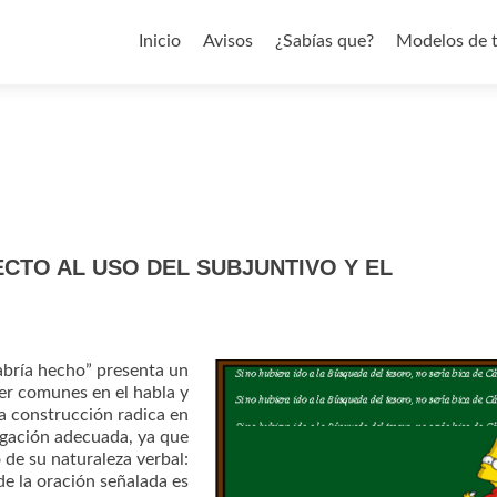
Saltar al contenido
Inicio
Avisos
¿Sabías que?
Modelos de 
TO AL USO DEL SUBJUNTIVO Y EL
habría hecho” presenta un
er comunes en el habla y
ta construcción radica en
ugación adecuada, ya que
 de su naturaleza verbal:
de la oración señalada es