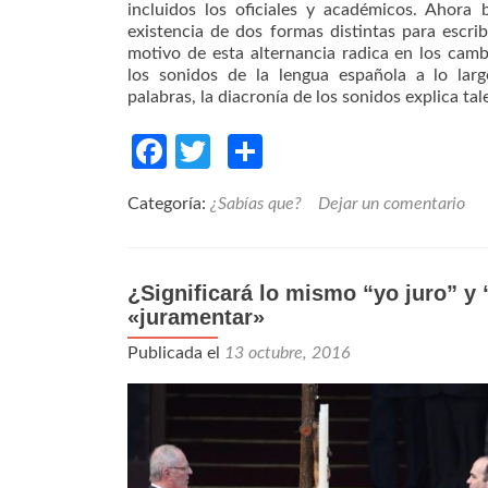
incluidos los oficiales y académicos. Ahora 
existencia de dos formas distintas para escr
motivo de esta alternancia radica en los cam
los sonidos de la lengua española a lo lar
palabras, la diacronía de los sonidos explica tal
Facebook
Twitter
Compartir
Categoría:
¿Sabías que?
Dejar un comentario
¿Significará lo mismo “yo juro” y 
«juramentar»
Publicada el
13 octubre, 2016