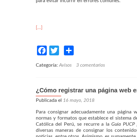
para evitar incurrir en errores comunes.
[…]
Facebook
Twitter
Compartir
Categoría:
Avisos
3 comentarios
¿Cómo registrar una página web en 
Publicada el
16 mayo, 2018
Para consignar adecuadamente una página web
normas y formatos que establece el sistema de 
Católica del Perú, se recurre a la
Guía PUCP p
diversas maneras de consignar los contenidos
noticias, entre otros. Asimismo, es sumamente