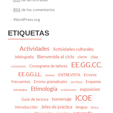
RSS
de las entradas
RSS
de los comentarios
WordPress.org
ETIQUETAS
Actividades
Actividades culturales
Bienvenida al ciclo
bibliografía
cierre
citas
EE.GG.CC.
Cronograma de talleres
conectores
EE.GG.LL.
Errores
ENTREVISTA
ensayo
frecuentes
Errores gramaticales
Esquema
escritura
Etimología
exposicion
estrategias
evaluaciones
ICOE
homenaje
Guía de lectura
Jefes de práctica
introducción
lengua
léxico