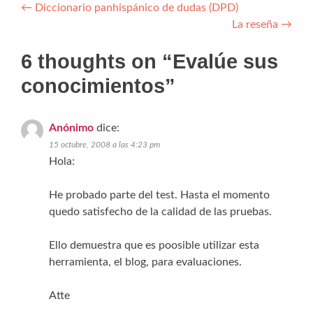
Navegación de entradas
←
Diccionario panhispánico de dudas (DPD)
La reseña
→
6 thoughts on “
Evalúe sus
conocimientos
”
Anónimo
dice:
15 octubre, 2008 a las 4:23 pm
Hola:
He probado parte del test. Hasta el momento
quedo satisfecho de la calidad de las pruebas.
Ello demuestra que es poosible utilizar esta
herramienta, el blog, para evaluaciones.
Atte