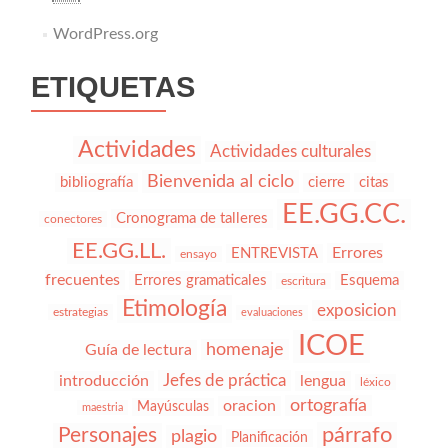
WordPress.org
ETIQUETAS
Actividades
Actividades culturales
Bienvenida al ciclo
bibliografía
cierre
citas
EE.GG.CC.
Cronograma de talleres
conectores
EE.GG.LL.
Errores
ENTREVISTA
ensayo
frecuentes
Errores gramaticales
Esquema
escritura
Etimología
exposicion
estrategias
evaluaciones
ICOE
homenaje
Guía de lectura
Jefes de práctica
introducción
lengua
léxico
ortografía
oracion
Mayúsculas
maestria
párrafo
Personajes
plagio
Planificación