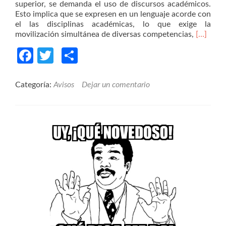
superior, se demanda el uso de discursos académicos.
Esto implica que se expresen en un lenguaje acorde con
el las disciplinas académicas, lo que exige la
Read
movilización simultánea de diversas competencias,
[…]
more
Facebook
Twitter
Compartir
about
Recurso
tecnológ
para
Categoría:
Avisos
Dejar un comentario
apoyar
el
proceso
de
escritur