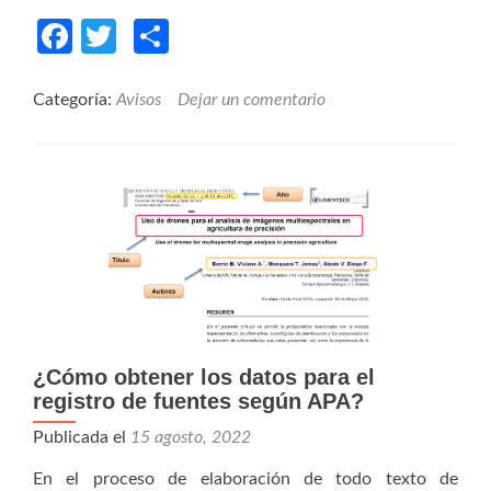
more
Facebook
Twitter
Compartir
about
Contrastes
entre
textos
Categoría:
Avisos
Dejar un comentario
de
humanidades
y
de
ciencias
¿Cómo obtener los datos para el
registro de fuentes según APA?
Publicada el
15 agosto, 2022
En el proceso de elaboración de todo texto de