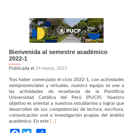
para
la
representación
inclusiva
de
género
en
el
discurso
Bienvenida al semestre académico
2022-1
Publicada el
24 marzo, 2022
Tras haber comenzado el ciclo 2022-1, con actividades
semipresenciales y virtuales, nuestro equipo se une a
las actividades de enseñanza de la Pontificia
Universidad Católica del Perú (PUCP). Nuestro
objetivo es orientar a nuestros estudiantes y lograr que
desarrollen de sus competencias de lectura, escritura,
comunicación oral e investigación propias del ámbito
Read
académico. En este
[…]
more
about