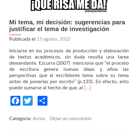
Mi tema, mi decisión: sugerencias para
justificar el tema de investigación
Publicada el
15 agosto, 2022
Iniciarse en los procesos de producción y elaboración
de textos académicos, sin duda resulta una tarea
demandante. Ezcurra (2007) menciona que “el proceso
de escritura genera nuevas ideas y afina las
perspectivas que el escribiente tenía sobre su tema
antes de ponerlas por escrito” (p.133). En efecto, esto
Read
puede sumarse al hecho de que, al
[…]
more
Facebook
Twitter
Compartir
about
Mi
tema,
mi
Categoría:
Avisos
Dejar un comentario
decisión:
sugerencias
para