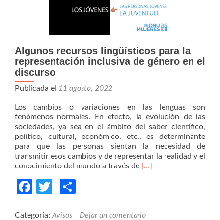
Algunos recursos lingüísticos para la
representación inclusiva de género en el
discurso
Publicada el
11 agosto, 2022
Los cambios o variaciones en las lenguas son
fenómenos normales. En efecto, la evolución de las
sociedades, ya sea en el ámbito del saber científico,
político, cultural, económico, etc., es determinante
para que las personas sientan la necesidad de
transmitir esos cambios y de representar la realidad y el
Read
conocimiento del mundo a través de
[…]
more
Facebook
Twitter
Compartir
about
Algunos
recursos
lingüísticos
Categoría:
Avisos
Dejar un comentario