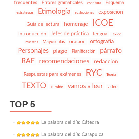
frecuentes
Errores gramaticales
Esquema
escritura
Etimología
exposicion
estrategias
evaluaciones
ICOE
homenaje
Guía de lectura
Jefes de práctica
introducción
lengua
léxico
ortografía
oracion
Mayúsculas
maestria
párrafo
Personajes
plagio
Planificación
RAE
recomendaciones
redaccion
RYC
Respuestas para exámenes
Teoría
TEXTO
vamos a leer
video
Turnitin
TOP 5
La palabra del día: Cátedra
La palabra del día: Carapulca