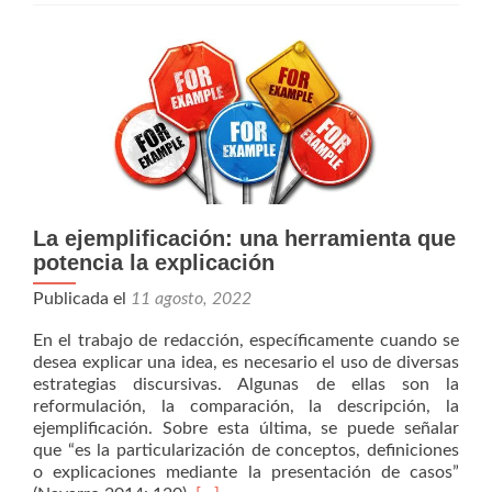
para
iniciarse
en
la
búsqueda
de
producciones
académicas
La ejemplificación: una herramienta que
potencia la explicación
Publicada el
11 agosto, 2022
En el trabajo de redacción, específicamente cuando se
desea explicar una idea, es necesario el uso de diversas
estrategias discursivas. Algunas de ellas son la
reformulación, la comparación, la descripción, la
ejemplificación. Sobre esta última, se puede señalar
que “es la particularización de conceptos, definiciones
o explicaciones mediante la presentación de casos”