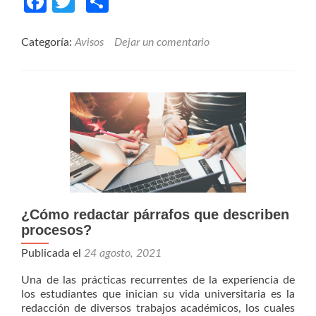
Facebook
Twitter
Compartir
Bienvenida
al
semestre
Categoría:
Avisos
Dejar un comentario
académico
2022-
1
¿Cómo redactar párrafos que describen
procesos?
Publicada el
24 agosto, 2021
Una de las prácticas recurrentes de la experiencia de
los estudiantes que inician su vida universitaria es la
redacción de diversos trabajos académicos, los cuales