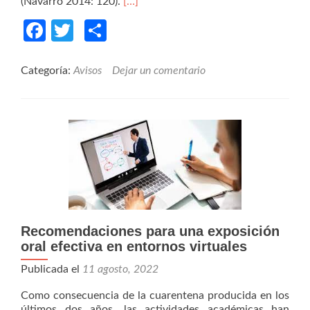
Read
(Navarro 2014: 120).
[…]
more
Facebook
Twitter
Compartir
about
La
ejemplificación:
una
Categoría:
Avisos
Dejar un comentario
herramienta
que
potencia
la
explicación
Recomendaciones para una exposición
oral efectiva en entornos virtuales
Publicada el
11 agosto, 2022
Como consecuencia de la cuarentena producida en los
últimos dos años, las actividades académicas han