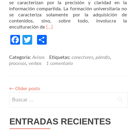
se caracterizan por la precisión y claridad en la
información compartida. La formación universitaria no
se caracteriza solamente por la adquisición de
contenidos, sino, sobre todo, involucra la
Read
enculturación de
[…]
more
Facebook
Twitter
Compartir
about
¿Cómo
redactar
párrafos
Categoría:
Avisos
Etiquetas:
conectores
,
párrafo
,
que
procesos
,
verbos
1 comentario
describen
procesos?
←
Older posts
Buscar:
ENTRADAS RECIENTES