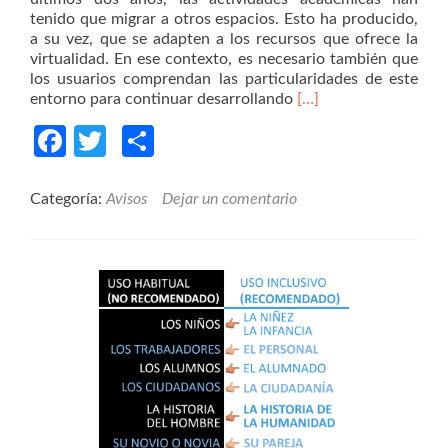
tenido que migrar a otros espacios. Esto ha producido,
a su vez, que se adapten a los recursos que ofrece la
virtualidad. En ese contexto, es necesario también que
los usuarios comprendan las particularidades de este
Read
entorno para continuar desarrollando
[…]
more
Facebook
Twitter
Compartir
about
Recomendaciones
para
una
Categoría:
Avisos
Dejar un comentario
exposición
oral
efectiva
en
entornos
virtuales