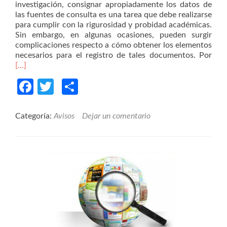
investigación, consignar apropiadamente los datos de
las fuentes de consulta es una tarea que debe realizarse
para cumplir con la rigurosidad y probidad académicas.
Sin embargo, en algunas ocasiones, pueden surgir
complicaciones respecto a cómo obtener los elementos
Rea
necesarios para el registro de tales documentos. Por
mor
[…]
abo
Facebook
Twitter
Compartir
¿Có
obt
los
dat
Categoría:
Avisos
Dejar un comentario
para
el
regi
de
fuen
seg
APA