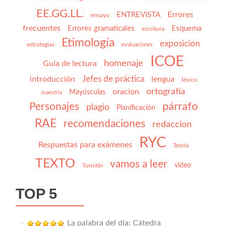
EE.GG.LL.
Errores
ENTREVISTA
ensayo
frecuentes
Errores gramaticales
Esquema
escritura
Etimología
exposicion
estrategias
evaluaciones
ICOE
homenaje
Guía de lectura
Jefes de práctica
introducción
lengua
léxico
ortografía
oracion
Mayúsculas
maestria
párrafo
Personajes
plagio
Planificación
RAE
recomendaciones
redaccion
RYC
Respuestas para exámenes
Teoría
TEXTO
vamos a leer
video
Turnitin
TOP 5
La palabra del día: Cátedra