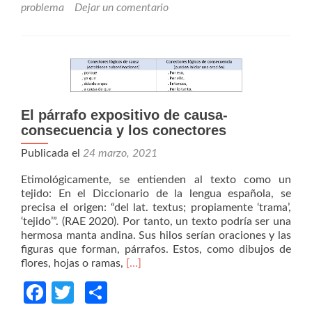
problema?
problema
Dejar un comentario
El párrafo expositivo de causa-
consecuencia y los conectores
Publicada el
24 marzo, 2021
Etimológicamente, se entienden al texto como un
tejido: En el Diccionario de la lengua española, se
precisa el origen: “del lat. textus; propiamente ‘trama’,
‘tejido’”. (RAE 2020). Por tanto, un texto podría ser una
hermosa manta andina. Sus hilos serían oraciones y las
figuras que forman, párrafos. Estos, como dibujos de
Read
flores, hojas o ramas,
[…]
more
Facebook
Twitter
Compartir
about
El