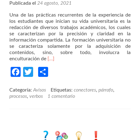
Publicada el
24 agosto, 2021
Una de las prácticas recurrentes de la experiencia de
los estudiantes que inician su vida universitaria es la
redacción de diversos trabajos académicos, los cuales
se caracterizan por la precisión y claridad en la
información compartida. La formación universitaria no
se caracteriza solamente por la adquisición de
contenidos, sino, sobre todo, involucra la
Read
enculturación de
[…]
more
Facebook
Twitter
Compartir
about
¿Cómo
redactar
párrafos
Categoría:
Avisos
Etiquetas:
conectores
,
párrafo
,
que
procesos
,
verbos
1 comentario
describen
procesos?