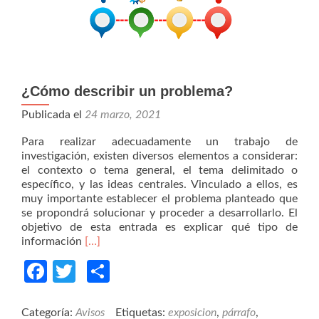
¿Cómo describir un problema?
Publicada el
24 marzo, 2021
Para realizar adecuadamente un trabajo de
investigación, existen diversos elementos a considerar:
el contexto o tema general, el tema delimitado o
específico, y las ideas centrales. Vinculado a ellos, es
muy importante establecer el problema planteado que
se propondrá solucionar y proceder a desarrollarlo. El
objetivo de esta entrada es explicar qué tipo de
Read
información
[…]
more
Facebook
Twitter
Compartir
about
¿Cómo
describir
un
Categoría:
Avisos
Etiquetas:
exposicion
,
párrafo
,