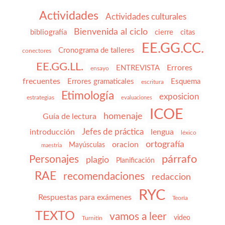
Actividades
Actividades culturales
Bienvenida al ciclo
bibliografía
cierre
citas
EE.GG.CC.
Cronograma de talleres
conectores
EE.GG.LL.
Errores
ENTREVISTA
ensayo
frecuentes
Errores gramaticales
Esquema
escritura
Etimología
exposicion
estrategias
evaluaciones
ICOE
homenaje
Guía de lectura
Jefes de práctica
introducción
lengua
léxico
ortografía
oracion
Mayúsculas
maestria
párrafo
Personajes
plagio
Planificación
RAE
recomendaciones
redaccion
RYC
Respuestas para exámenes
Teoría
TEXTO
vamos a leer
video
Turnitin