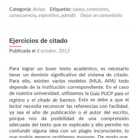
párrafo
expositivo
Categoría:
Avisos
Etiquetas:
causa
,
conectores
,
de
consecuencia
,
expositivo
,
párrafo
Dejar un comentario
causa-
consecuencia
y
Ejercicios de citado
los
conectores
Publicada el
8 octubre, 2013
Para lograr un buen texto académico, es necesario
tener un dominio significativo del sistema de citado.
Para ello, existen varios modelos (MLA, APA) todo
depende de la institución correspondiente. En el caso
de nuestra universidad, utilizamos la
Guía PUCP para el
. Esto se debe a que el
registro y el citado de fuentes
lector necesita reconocer las referencias con facilidad,
ya sea el año de publicación o el autor del escrito,
porque nos da posibilidad de una comprensión
adecuada del texto que es explicado y ello permite no
confundir alguna idea con un plagio inconsciente, lo
que podría generar problemas mayores. De modo que,