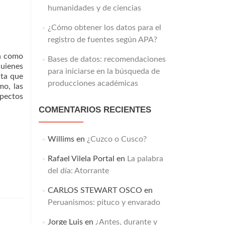
humanidades y de ciencias
¿Cómo obtener los datos para el
registro de fuentes según APA?
én como
Bases de datos: recomendaciones
quienes
para iniciarse en la búsqueda de
lta que
producciones académicas
mo, las
spectos
COMENTARIOS RECIENTES
Willims
en
¿Cuzco o Cusco?
Rafael Vilela Portal
en
La palabra
del día: Atorrante
CARLOS STEWART OSCO
en
Peruanismos: pituco y envarado
Jorge Luis
en
¿Antes, durante y