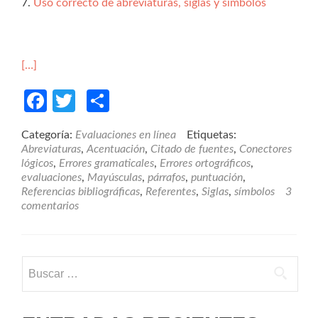
7.
Uso correcto de abreviaturas, siglas y símbolos
[…]
Facebook
Twitter
Compartir
Categoría:
Evaluaciones en línea
Etiquetas:
Abreviaturas
,
Acentuación
,
Citado de fuentes
,
Conectores
lógicos
,
Errores gramaticales
,
Errores ortográficos
,
evaluaciones
,
Mayúsculas
,
párrafos
,
puntuación
,
Referencias bibliográficas
,
Referentes
,
Siglas
,
símbolos
3
comentarios
Buscar: