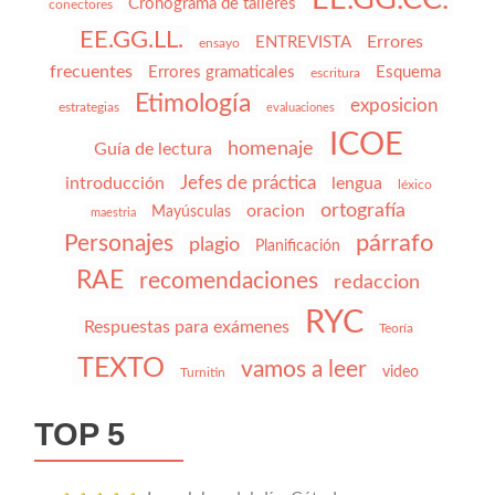
Cronograma de talleres
conectores
EE.GG.LL.
Errores
ENTREVISTA
ensayo
frecuentes
Errores gramaticales
Esquema
escritura
Etimología
exposicion
estrategias
evaluaciones
ICOE
homenaje
Guía de lectura
Jefes de práctica
introducción
lengua
léxico
ortografía
oracion
Mayúsculas
maestria
párrafo
Personajes
plagio
Planificación
RAE
recomendaciones
redaccion
RYC
Respuestas para exámenes
Teoría
TEXTO
vamos a leer
video
Turnitin
TOP 5