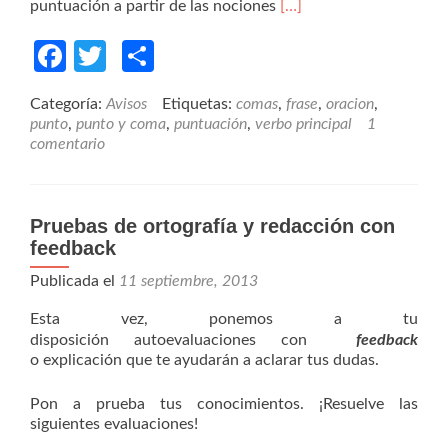
Read
puntuación a partir de las nociones
[…]
more
about
Facebook
Twitter
Compartir
Sobre
los
Categoría:
Avisos
Etiquetas:
comas
,
frase
,
oracion
,
verbos
punto
,
punto y coma
,
puntuación
,
verbo principal
1
principales
comentario
en
las
oraciones
y
Pruebas de ortografía y redacción con
la
feedback
puntuación
Publicada el
11 septiembre, 2013
Esta vez, ponemos a tu
disposición autoevaluaciones con
feedback
o explicación que te ayudarán a aclarar tus dudas.
Pon a prueba tus conocimientos. ¡Resuelve las
siguientes evaluaciones!