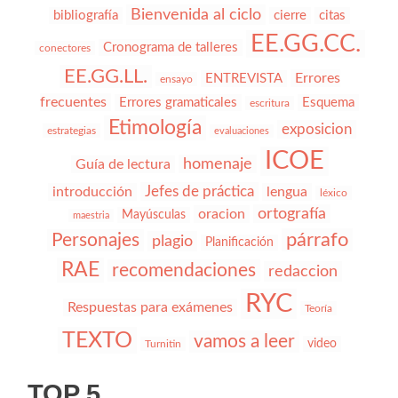
Bienvenida al ciclo
bibliografía
cierre
citas
EE.GG.CC.
Cronograma de talleres
conectores
EE.GG.LL.
Errores
ENTREVISTA
ensayo
frecuentes
Errores gramaticales
Esquema
escritura
Etimología
exposicion
estrategias
evaluaciones
ICOE
homenaje
Guía de lectura
Jefes de práctica
introducción
lengua
léxico
ortografía
oracion
Mayúsculas
maestria
párrafo
Personajes
plagio
Planificación
RAE
recomendaciones
redaccion
RYC
Respuestas para exámenes
Teoría
TEXTO
vamos a leer
video
Turnitin
TOP 5