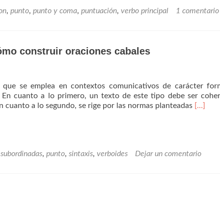
on
,
punto
,
punto y coma
,
puntuación
,
verbo principal
1 comentario
cómo construir oraciones cabales
co que se emplea en contextos comunicativos de carácter for
. En cuanto a lo primero, un texto de este tipo debe ser cohe
Read
En cuanto a lo segundo, se rige por las normas planteadas
[…]
more
about
De
la
 subordinadas
,
punto
,
sintaxis
,
verboides
Dejar un comentario
oración
al
discurs
Sobre
cómo
constru
oracion