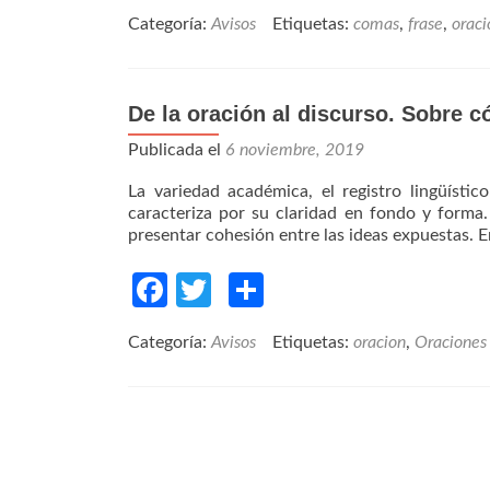
los
Categoría:
Avisos
Etiquetas:
comas
,
frase
,
oraci
verbos
principales
en
las
De la oración al discurso. Sobre 
oraciones
y
Publicada el
6 noviembre, 2019
la
puntuación
La variedad académica, el registro lingüísti
caracteriza por su claridad en fondo y forma
presentar cohesión entre las ideas expuestas. 
Facebook
Twitter
Compartir
Categoría:
Avisos
Etiquetas:
oracion
,
Oraciones