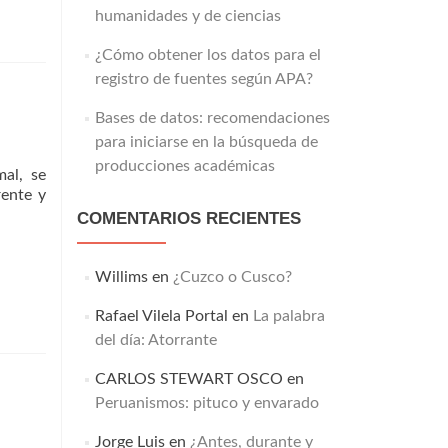
humanidades y de ciencias
¿Cómo obtener los datos para el
registro de fuentes según APA?
Bases de datos: recomendaciones
para iniciarse en la búsqueda de
producciones académicas
mal, se
rente y
COMENTARIOS RECIENTES
Willims
en
¿Cuzco o Cusco?
Rafael Vilela Portal
en
La palabra
del día: Atorrante
o.
CARLOS STEWART OSCO
en
Peruanismos: pituco y envarado
ir
es
Jorge Luis
en
¿Antes, durante y