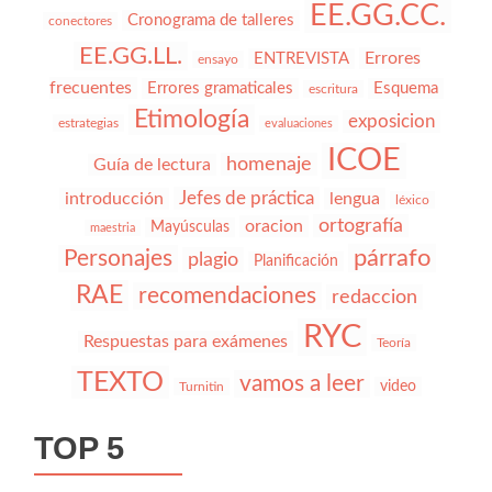
EE.GG.CC.
Cronograma de talleres
conectores
EE.GG.LL.
Errores
ENTREVISTA
ensayo
frecuentes
Errores gramaticales
Esquema
escritura
Etimología
exposicion
estrategias
evaluaciones
ICOE
homenaje
Guía de lectura
Jefes de práctica
introducción
lengua
léxico
ortografía
oracion
Mayúsculas
maestria
párrafo
Personajes
plagio
Planificación
RAE
recomendaciones
redaccion
RYC
Respuestas para exámenes
Teoría
TEXTO
vamos a leer
video
Turnitin
TOP 5