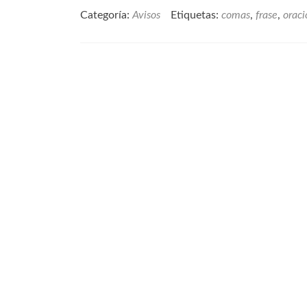
los
Categoría:
Avisos
Etiquetas:
comas
,
frase
,
oraci
verbos
principales
en
las
oraciones
y
la
puntuación