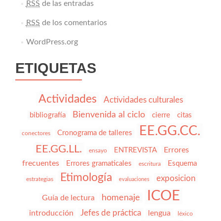
RSS
de las entradas
RSS
de los comentarios
WordPress.org
ETIQUETAS
Actividades
Actividades culturales
Bienvenida al ciclo
bibliografía
cierre
citas
EE.GG.CC.
Cronograma de talleres
conectores
EE.GG.LL.
Errores
ENTREVISTA
ensayo
frecuentes
Errores gramaticales
Esquema
escritura
Etimología
exposicion
estrategias
evaluaciones
ICOE
homenaje
Guía de lectura
Jefes de práctica
introducción
lengua
léxico