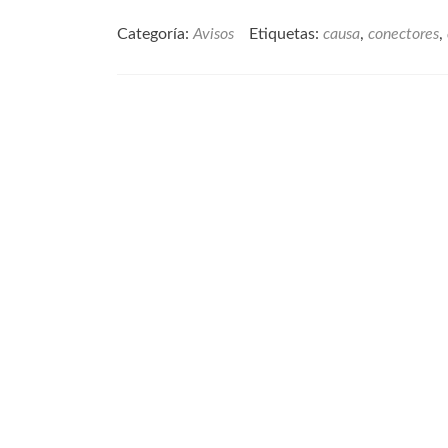
Categoría:
Avisos
Etiquetas:
causa
,
conectores
,