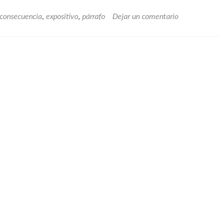
expos
de
consecuencia
,
expositivo
,
párrafo
Dejar un comentario
caus
cons
y
los
cone