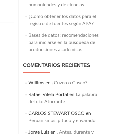
itivo
humanidades y de ciencias
a-
¿Cómo obtener los datos para el
ecuencia
registro de fuentes según APA?
Bases de datos: recomendaciones
ctores
para iniciarse en la búsqueda de
producciones académicas
COMENTARIOS RECIENTES
Willims
en
¿Cuzco o Cusco?
Rafael Vilela Portal
en
La palabra
del día: Atorrante
CARLOS STEWART OSCO
en
Peruanismos: pituco y envarado
Jorge Luis
en
¿Antes, durante y