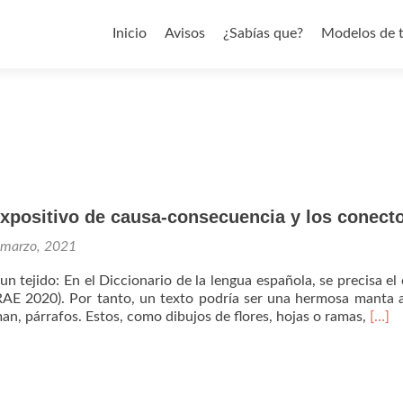
Saltar al contenido
Inicio
Avisos
¿Sabías que?
Modelos de 
expositivo de causa-consecuencia y los conect
 marzo, 2021
 tejido: En el Diccionario de la lengua española, se precisa el 
”. (RAE 2020). Por tanto, un texto podría ser una hermosa manta 
Read
man, párrafos. Estos, como dibujos de flores, hojas o ramas,
[…]
more
abou
El
párra