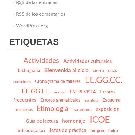
RSS
de las entradas
RSS
de los comentarios
WordPress.org
ETIQUETAS
Actividades
Actividades culturales
Bienvenida al ciclo
bibliografía
cierre
citas
EE.GG.CC.
Cronograma de talleres
conectores
EE.GG.LL.
Errores
ENTREVISTA
ensayo
frecuentes
Errores gramaticales
Esquema
escritura
Etimología
exposicion
estrategias
evaluaciones
ICOE
homenaje
Guía de lectura
Jefes de práctica
introducción
lengua
léxico