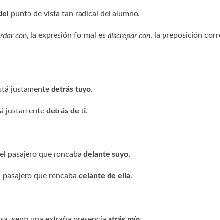
del
punto de vista tan radical del alumno.
, la expresión formal es
, la preposición corr
rdar con
discrepar con
está justamente
detrás tuyo
.
tá justamente
detrás de ti
.
 el pasajero que roncaba
delante suyo
.
el pasajero que roncaba
delante de ella
.
asa, sentí una extraña presencia
atrás mío
.