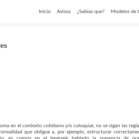
Saltar al contenido
Inicio
Avisos
¿Sabías que?
Modelos de 
nes
ioma en el contexto cotidiano y/o coloquial, no se sigan las regla
formalidad que obligue a, por ejemplo, estructurar correctame
cto, es común en el lenguaje hablado la presencia de ora