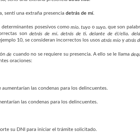
a, sentí una extraña presencia
detrás de mí
.
 determinantes posesivos como
,
o
, que son palab
mío
tuyo
suyo
correctas son
,
,
,
detrás de mí
detrás de ti
delante de él/ella
del
ejemplo 10, se consideran incorrectos los usos
y
atrás mío
atrás 
ión
cuando no se requiere su presencia. A ello se le llama
de
deq
ntes oraciones:
 aumentarían las condenas para los delincuentes.
entarían las condenas para los delincuentes.
orte su DNI para iniciar el trámite solicitado.