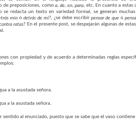
so de preposiciones, como
,
,
,
, etc. En cuanto a estas 
a
de
en
para
do se redacta un texto en variedad formal, se generan mucha
o
?, ¿se debe escribir
o
etrás mío
detrás de mí
pensar de que
pensa
? En el presente post, se despejarán algunas de esta
contra ratas
l.
ciones con propiedad y de acuerdo a determinadas reglas específ
emplos:
ua a la asustada señora.
ua a la asustada señora.
 sentido al enunciado, puesto que se sabe que el vaso contiene