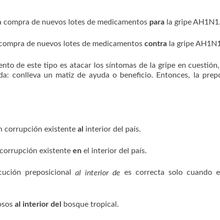
 la compra de nuevos lotes de medicamentos
para
la gripe AH1N1
la compra de nuevos lotes de medicamentos
contra
la gripe AH1N1
o de este tipo es atacar los síntomas de la gripe en cuestión,
a: conlleva un matiz de ayuda o beneficio. Entonces, la prep
an corrupción existente
al
interior del país.
n corrupción existente
en
el interior del país.
cución preposicional
es correcta solo cuando e
al interior de
osos
al interior del
bosque tropical.