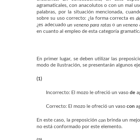
agramaticales, con anacolutos o con un mal u
palabras, por la situación mencionada, cuan
sobre su uso correcto: ¿la forma correcta es
d
¿es adecuado
o
un veneno para ratas
un veneno 
en cuanto al empleo de esta categoría gramatica
En primer lugar, se deben utilizar las preposi
modo de ilustración, se presentarán algunos ej
(1)
Incorrecto: El mozo le ofreció un vaso
de
ag
Correcto: El mozo le ofreció un vaso
con
ag
En este caso, la preposición
brinda un mejor
con
no está conformado por este elemento.