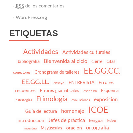
RSS
de los comentarios
WordPress.org
ETIQUETAS
Actividades
Actividades culturales
Bienvenida al ciclo
bibliografía
cierre
citas
EE.GG.CC.
Cronograma de talleres
conectores
EE.GG.LL.
Errores
ENTREVISTA
ensayo
frecuentes
Errores gramaticales
Esquema
escritura
Etimología
exposicion
estrategias
evaluaciones
ICOE
homenaje
Guía de lectura
Jefes de práctica
introducción
lengua
léxico
ortografía
oracion
Mayúsculas
maestria