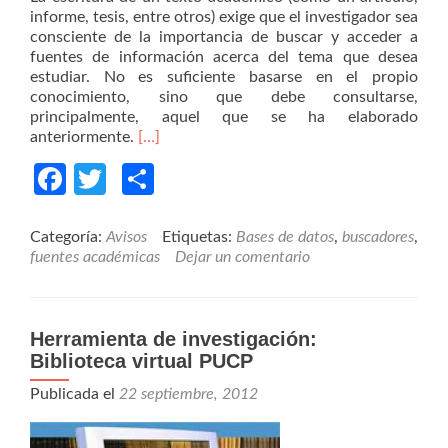
informe, tesis, entre otros) exige que el investigador sea
consciente de la importancia de buscar y acceder a
fuentes de información acerca del tema que desea
estudiar. No es suficiente basarse en el propio
conocimiento, sino que debe consultarse,
principalmente, aquel que se ha elaborado
Read
anteriormente.
[…]
more
Facebook
Twitter
Compartir
about
Algunas
estrategias
para
Categoría:
Avisos
Etiquetas:
Bases de datos
,
buscadores
,
buscar
fuentes académicas
Dejar un comentario
información
académica
Herramienta de investigación:
Biblioteca virtual PUCP
Publicada el
22 septiembre, 2012