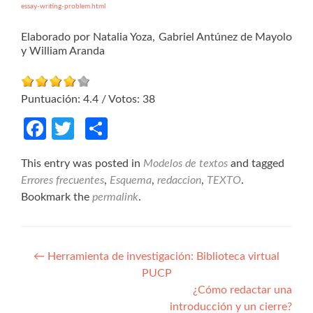
essay-writing-problem.html
Elaborado por Natalia Yoza, Gabriel Antúnez de Mayolo
y William Aranda
Puntuación:
4.4
/ Votos:
38
Facebook
Twitter
Compartir
This entry was posted in
Modelos de textos
and tagged
Errores frecuentes
,
Esquema
,
redaccion
,
TEXTO
.
Bookmark the
permalink
.
Navegación de entradas
←
Herramienta de investigación: Biblioteca virtual
PUCP
¿Cómo redactar una
introducción y un cierre?