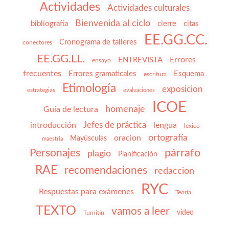
Actividades
Actividades culturales
Bienvenida al ciclo
bibliografía
cierre
citas
EE.GG.CC.
Cronograma de talleres
conectores
EE.GG.LL.
Errores
ENTREVISTA
ensayo
frecuentes
Errores gramaticales
Esquema
escritura
Etimología
exposicion
estrategias
evaluaciones
ICOE
homenaje
Guía de lectura
Jefes de práctica
introducción
lengua
léxico
ortografía
oracion
Mayúsculas
maestria
párrafo
Personajes
plagio
Planificación
RAE
recomendaciones
redaccion
RYC
Respuestas para exámenes
Teoría
TEXTO
vamos a leer
video
Turnitin