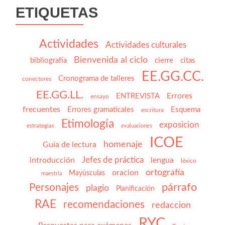
ETIQUETAS
Actividades
Actividades culturales
Bienvenida al ciclo
bibliografía
cierre
citas
EE.GG.CC.
Cronograma de talleres
conectores
EE.GG.LL.
Errores
ENTREVISTA
ensayo
frecuentes
Errores gramaticales
Esquema
escritura
Etimología
exposicion
estrategias
evaluaciones
ICOE
homenaje
Guía de lectura
Jefes de práctica
introducción
lengua
léxico
ortografía
oracion
Mayúsculas
maestria
párrafo
Personajes
plagio
Planificación
RAE
recomendaciones
redaccion
RYC