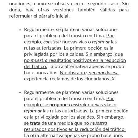
oraciones, como se observa en el segundo caso. Sin
duda, hay otras versiones también válidas para
reformular el párrafo inicial.
Regularmente, se plantean varias soluciones
para el problema del tránsito en Lima.
Por
ejemplo,
construir
nuevas vías o
reformar
las
rutas autorizadas.
La primera opción es la
privilegiada por los alcaldes.
Sin embargo, que
no
muestra
resultados positivos en la reducción
del tráfico.
La otra alternativa apenas se probó
hace unos años.
No obstante,
generando
esa
experiencia reclamos de los ciudadanos
.
X
Regularmente, se plantean varias soluciones
para el problema del tránsito en Lima.
Por
ejemplo, se
propone
construir
nuevas vías o
reformar
las rutas autorizadas.
La primera opción
es la privilegiada por los alcaldes.
Sin embargo,
se
trata
de una medida que no
muestra
resultados positivos en la reducción del tráfico.
La otra alternativa apenas se probó hace unos