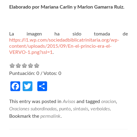
Elaborado por Mariana Carlin y Marlon Gamarra Ruiz.
La imagen ha sido tomada de
https://i1.wp.com/sociedadbiblicatrinitaria.org/wp-
content/uploads/2015/09/En-el-princio-era-el-
VERVO-1.png?ssl=1
.
Puntuación:
0
/ Votos:
0
Facebook
Twitter
Compartir
This entry was posted in
Avisos
and tagged
oracion
,
Oraciones subordinadas
,
punto
,
sintaxis
,
verboides
.
Bookmark the
permalink
.