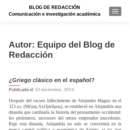
BLOG DE REDACCIÓN
CAMBI
Comunicación e investigación académica
Autor:
Equipo del Blog de
Redacción
¿Griego clásico en el español?
Navegación de entradas
Publicada el
10 noviembre, 2014
Después del oscuro fallecimiento de Alejandro Magno en el
323 a.c (Μέγας Αλέξανδρος), se estableció en Alejandría una
dinastía que cambiaría la historia del pensamiento occidental:
los ptolomeos, sucesores del otrora emperador macedonio.
Bajo esta dinastía, Alejandría no solo se convertiría en la
nueva capital política y económica de Egipto, si no que