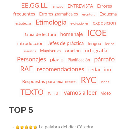
EE.GG.LL.
Errores
ENTREVISTA
ensayo
frecuentes
Errores gramaticales
Esquema
escritura
Etimología
exposicion
estrategias
evaluaciones
ICOE
homenaje
Guía de lectura
Jefes de práctica
introducción
lengua
léxico
ortografía
oracion
Mayúsculas
maestria
párrafo
Personajes
plagio
Planificación
RAE
recomendaciones
redaccion
RYC
Respuestas para exámenes
Teoría
TEXTO
vamos a leer
video
Turnitin
TOP 5
La palabra del día: Cátedra