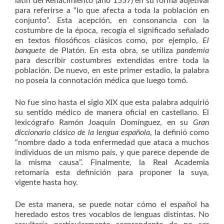
latín del Renacimiento (año 1557) en su forma adjetival
para referirse a “lo que afecta a toda la población en
conjunto”. Esta acepción, en consonancia con la
costumbre de la época, recogía el significado señalado
en textos filosóficos clásicos como, por ejemplo,
El
banquete
de Platón. En esta obra, se utiliza
pandemia
para describir costumbres extendidas entre toda la
población. De nuevo, en este primer estadio, la palabra
no poseía la connotación médica que luego tomó.
No fue sino hasta el siglo XIX que esta palabra adquirió
su sentido médico de manera oficial en castellano. El
lexicógrafo Ramón Joaquín Domínguez, en su
Gran
diccionario clásico de la lengua española
, la definió como
“nombre dado a toda enfermedad que ataca a muchos
individuos de un mismo país, y que parece depende de
la misma causa”. Finalmente, la Real Academia
retomaría esta definición para proponer la suya,
vigente hasta hoy.
De esta manera, se puede notar cómo el español ha
heredado estos tres vocablos de lenguas distintas. No