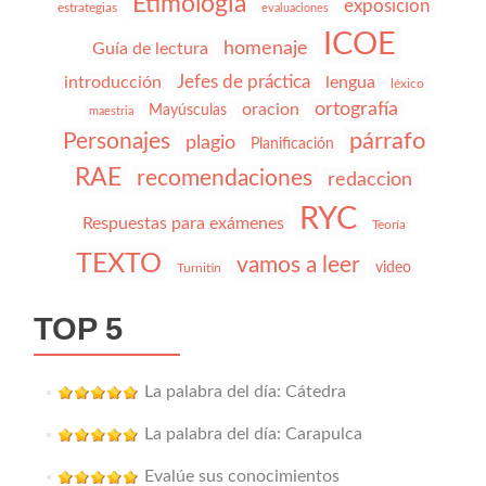
Etimología
exposicion
estrategias
evaluaciones
ICOE
homenaje
Guía de lectura
Jefes de práctica
introducción
lengua
léxico
ortografía
oracion
Mayúsculas
maestria
párrafo
Personajes
plagio
Planificación
RAE
recomendaciones
redaccion
RYC
Respuestas para exámenes
Teoría
TEXTO
vamos a leer
video
Turnitin
TOP 5
La palabra del día: Cátedra
La palabra del día: Carapulca
Evalúe sus conocimientos