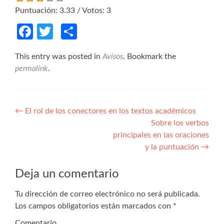
Puntuación:
3.33
/ Votos:
3
Facebook
Twitter
Compartir
This entry was posted in
Avisos
. Bookmark the
permalink
.
Navegación de entradas
←
El rol de los conectores en los textos académicos
Sobre los verbos
principales en las oraciones
y la puntuación
→
Deja un comentario
Tu dirección de correo electrónico no será publicada.
Los campos obligatorios están marcados con
*
Comentario