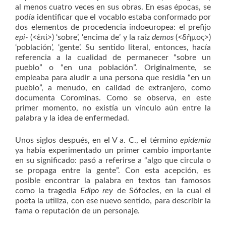
al menos cuatro veces en sus obras. En esas épocas, se
podía identificar que el vocablo estaba conformado por
dos elementos de procedencia indoeuropea: el prefijo
epi-
(<ἐπί>) ‘sobre’, ‘encima de’ y la raíz
demos
(<δῆμος>)
‘población’, ‘gente’. Su sentido literal, entonces, hacía
referencia a la cualidad de permanecer “sobre un
pueblo” o “en una población”. Originalmente, se
empleaba para aludir a una persona que residía “en un
pueblo”, a menudo, en calidad de extranjero, como
documenta Corominas. Como se observa, en este
primer momento, no existía un vínculo aún entre la
palabra y la idea de enfermedad.
Unos siglos después, en el V a. C., el término
epidemia
ya había experimentado un primer cambio importante
en su significado: pasó a referirse a “algo que circula o
se propaga entre la gente”. Con esta acepción, es
posible encontrar la palabra en textos tan famosos
como la tragedia
Edipo rey
de Sófocles, en la cual el
poeta la utiliza, con ese nuevo sentido, para describir la
fama o reputación de un personaje.