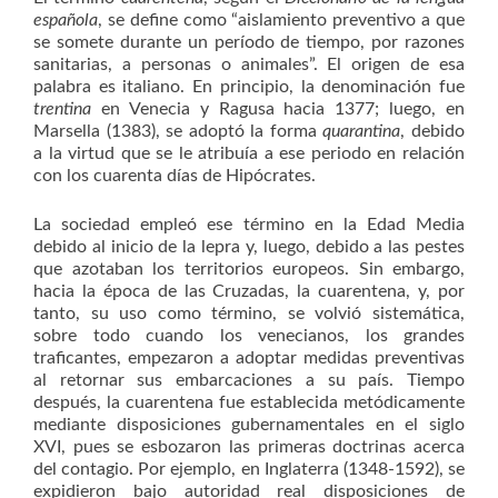
española
, se define como “aislamiento preventivo a que
se somete durante un período de tiempo, por razones
sanitarias, a personas o animales”. El origen de esa
palabra es italiano. En principio, la denominación fue
trentina
en Venecia y Ragusa hacia 1377; luego, en
Marsella (1383), se adoptó la forma
quarantina
, debido
a la virtud que se le atribuía a ese periodo en relación
con los cuarenta días de Hipócrates.
La sociedad empleó ese término en la Edad Media
debido al inicio de la lepra y, luego, debido a las pestes
que azotaban los territorios europeos. Sin embargo,
hacia la época de las Cruzadas, la cuarentena, y, por
tanto, su uso como término, se volvió sistemática,
sobre todo cuando los venecianos, los grandes
traficantes, empezaron a adoptar medidas preventivas
al retornar sus embarcaciones a su país. Tiempo
después, la cuarentena fue establecida metódicamente
mediante disposiciones gubernamentales en el siglo
XVI, pues se esbozaron las primeras doctrinas acerca
del contagio. Por ejemplo, en Inglaterra (1348-1592), se
expidieron bajo autoridad real disposiciones de