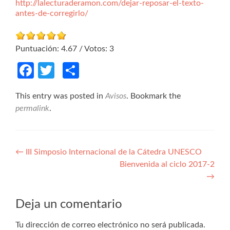
http://lalecturaderamon.com/dejar-reposar-el-texto-
antes-de-corregirlo/
Puntuación:
4.67
/ Votos:
3
Facebook
Twitter
Compartir
This entry was posted in
Avisos
. Bookmark the
permalink
.
Navegación de entradas
←
III Simposio Internacional de la Cátedra UNESCO
Bienvenida al ciclo 2017-2
→
Deja un comentario
Tu dirección de correo electrónico no será publicada.