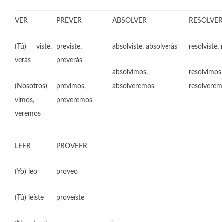
VER
PREVER
ABSOLVER
RESOLVE
(Tú) viste,
previste,
absolviste, absolverás
resolviste,
verás
preverás
absolvimos,
resolvimos
(Nosotros)
previmos,
absolveremos
resolvere
vimos,
preveremos
veremos
LEER
PROVEER
(Yo) leo
proveo
(Tú) leíste
proveíste