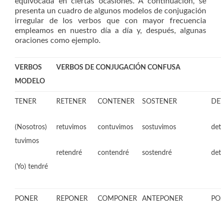
equivocada en ciertas ocasiones. A continuación, se
presenta un cuadro de algunos modelos de conjugación
irregular de los verbos que con mayor frecuencia
empleamos en nuestro día a día y, después, algunas
oraciones como ejemplo.
VERBOS
VERBOS DE CONJUGACIÓN CONFUSA
MODELO
TENER
RETENER
CONTENER
SOSTENER
DE
(Nosotros)
retuvimos
contuvimos
sostuvimos
de
tuvimos
retendré
contendré
sostendré
de
(Yo) tendré
PONER
REPONER
COMPONER
ANTEPONER
PO