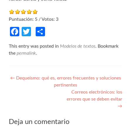
Puntuación:
5
/ Votos:
3
Facebook
Twitter
Compartir
This entry was posted in
Modelos de textos
. Bookmark
the
permalink
.
Navegación de entradas
←
Dequeísmo: qué es, errores frecuentes y soluciones
pertinentes
Correos electrónicos: los
errores que se deben evitar
→
Deja un comentario