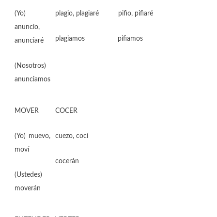
(Yo)
plagio, plagiaré pifio, pifiaré
anuncio,
plagiamos pifiamos
anunciaré
(Nosotros)
anunciamos
MOVER
COCER
(Yo) muevo,
cuezo, cocí
moví
cocerán
(Ustedes)
moverán