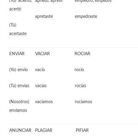
(Yo) acierto,
aprieto, apreté empiedro, empedré
acerté
apretaste empedraste
(Tú)
acertaste
ENVIAR
VACIAR ROCIAR
(Yo) envío
vacío rocío
(Tú) envías
vacías rocías
(Nosotros)
vaciamos rociamos
enviamos
ANUNCIAR
PLAGIAR PIFIAR