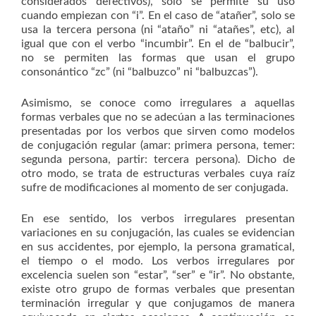
considerados defectivos), solo se permite su uso
cuando empiezan con “i”. En el caso de “atañer”, solo se
usa la tercera persona (ni “ataño” ni “atañes”, etc), al
igual que con el verbo “incumbir”. En el de “balbucir”,
no se permiten las formas que usan el grupo
consonántico “zc” (ni “balbuzco” ni “balbuzcas”).
Asimismo, se conoce como irregulares a aquellas
formas verbales que no se adecúan a las terminaciones
presentadas por los verbos que sirven como modelos
de conjugación regular (amar: primera persona, temer:
segunda persona, partir: tercera persona). Dicho de
otro modo, se trata de estructuras verbales cuya raíz
sufre de modificaciones al momento de ser conjugada.
En ese sentido, los verbos irregulares presentan
variaciones en su conjugación, las cuales se evidencian
en sus accidentes, por ejemplo, la persona gramatical,
el tiempo o el modo. Los verbos irregulares por
excelencia suelen son “estar”, “ser” e “ir”. No obstante,
existe otro grupo de formas verbales que presentan
terminación irregular y que conjugamos de manera