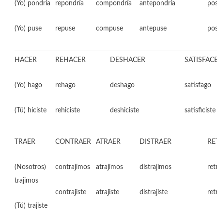
(Yo) pondría
repondría
compondría
antepondría
po
(Yo) puse
repuse
compuse
antepuse
po
HACER
REHACER
DESHACER
SATISFAC
(Yo) hago
rehago
deshago
satisfago
(Tú) hiciste
rehiciste
deshiciste
satisficiste
TRAER
CONTRAER
ATRAER
DISTRAER
RE
(Nosotros)
contrajimos
atrajimos
distrajimos
ret
trajimos
contrajiste
atrajiste
distrajiste
ret
(Tú) trajiste