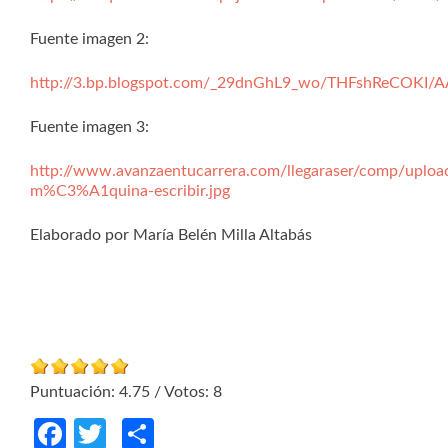
Fuente imagen 2:
http://3.bp.blogspot.com/_29dnGhL9_wo/THFshReCOK
Fuente imagen 3:
http://www.avanzaentucarrera.com/llegaraser/comp/uploa
m%C3%A1quina-escribir.jpg
Elaborado por María Belén Milla Altabás
Puntuación:
4.75
/ Votos:
8
Facebook
Twitter
Compartir