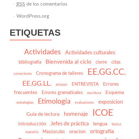
RSS
de los comentarios
WordPress.org
ETIQUETAS
Actividades
Actividades culturales
Bienvenida al ciclo
bibliografía
cierre
citas
EE.GG.CC.
Cronograma de talleres
conectores
EE.GG.LL.
Errores
ENTREVISTA
ensayo
frecuentes
Errores gramaticales
Esquema
escritura
Etimología
exposicion
estrategias
evaluaciones
ICOE
homenaje
Guía de lectura
Jefes de práctica
introducción
lengua
léxico
ortografía
oracion
Mayúsculas
maestria