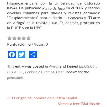
hispanoamericana por la Universidad de Colorado
(USA). Ha publicado
en el 2007 y escribe
Punto de fuga
diversas columnas para diarios y revistas peruanos:
“Desplazamientos” para el diario
y “El arte
El Comercio
de la fuga” en la revista
. Es, además, profesor en
Caras
la PUCP y en la UPC.
Puntuación:
0
/ Votos:
0
Facebook
Twitter
Compartir
This entry was posted in
Avisos
and tagged
EE.GG.CC.
,
EE.GG.LL.
,
Personajes
,
vamos a leer
. Bookmark the
permalink
.
Navegación de entradas
←
El origen del nombre de nuestra capital
Vamos a leer: Diatriba de