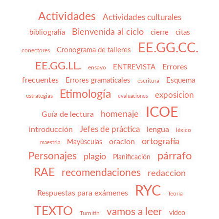
Actividades
Actividades culturales
Bienvenida al ciclo
bibliografía
cierre
citas
EE.GG.CC.
Cronograma de talleres
conectores
EE.GG.LL.
Errores
ENTREVISTA
ensayo
frecuentes
Errores gramaticales
Esquema
escritura
Etimología
exposicion
estrategias
evaluaciones
ICOE
homenaje
Guía de lectura
Jefes de práctica
introducción
lengua
léxico
ortografía
oracion
Mayúsculas
maestria
párrafo
Personajes
plagio
Planificación
RAE
recomendaciones
redaccion
RYC
Respuestas para exámenes
Teoría
TEXTO
vamos a leer
video
Turnitin