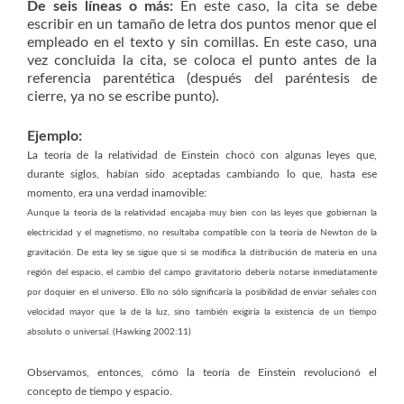
De seis líneas o más:
En este caso, la cita se debe
escribir en un tamaño de letra dos puntos menor que el
empleado en el texto y sin comillas. En este caso, una
vez concluida la cita, se coloca el punto antes de la
referencia parentética (después del paréntesis de
cierre, ya no se escribe punto).
Ejemplo:
La teoría de la relatividad de Einstein chocó con algunas leyes que,
durante siglos, habían sido aceptadas cambiando lo que, hasta ese
momento, era una verdad inamovible:
Aunque la teoría de la relatividad encajaba muy bien con las leyes que gobiernan la
electricidad y el magnetismo, no resultaba compatible con la teoría de Newton de la
gravitación. De esta ley se sigue que si se modifica la distribución de materia en una
región del espacio, el cambio del campo gravitatorio debería notarse inmediatamente
por doquier en el universo. Ello no sólo significaría la posibilidad de enviar señales con
velocidad mayor que la de la luz, sino también exigiría la existencia de un tiempo
absoluto o universal. (Hawking 2002:11)
Observamos, entonces, cómo la teoría de Einstein revolucionó el
concepto de tiempo y espacio.