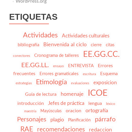
WordPress.org
ETIQUETAS
Actividades
Actividades culturales
Bienvenida al ciclo
bibliografía
cierre
citas
EE.GG.CC.
Cronograma de talleres
conectores
EE.GG.LL.
Errores
ENTREVISTA
ensayo
frecuentes
Errores gramaticales
Esquema
escritura
Etimología
exposicion
estrategias
evaluaciones
ICOE
homenaje
Guía de lectura
Jefes de práctica
introducción
lengua
léxico
ortografía
oracion
Mayúsculas
maestria
párrafo
Personajes
plagio
Planificación
RAE
recomendaciones
redaccion