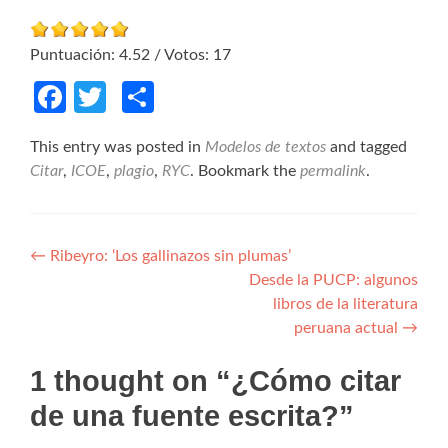
Puntuación:
4.52
/ Votos:
17
Facebook
Twitter
Compartir
This entry was posted in
Modelos de textos
and tagged
Citar
,
ICOE
,
plagio
,
RYC
. Bookmark the
permalink
.
Navegación de entradas
←
Ribeyro: ‘Los gallinazos sin plumas’
Desde la PUCP: algunos
libros de la literatura
peruana actual
→
1 thought on “
¿Cómo citar
de una fuente escrita?
”