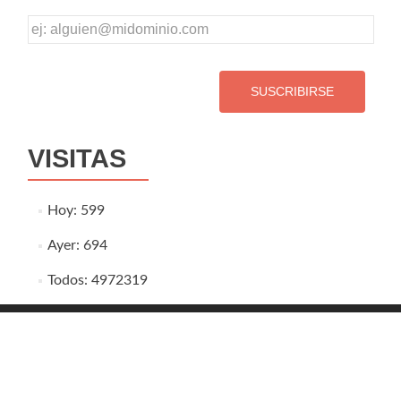
Dirección
de
correo
VISITAS
Hoy: 599
Ayer: 694
Todos: 4972319
Zerif Lite
developed by
ThemeIsle