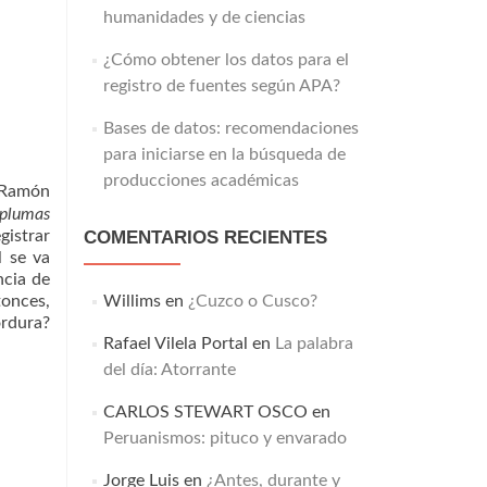
humanidades y de ciencias
¿Cómo obtener los datos para el
registro de fuentes según APA?
Bases de datos: recomendaciones
para iniciarse en la búsqueda de
producciones académicas
o Ramón
n plumas
gistrar
COMENTARIOS RECIENTES
l se va
ncia de
tonces,
Willims
en
¿Cuzco o Cusco?
ordura?
Rafael Vilela Portal
en
La palabra
del día: Atorrante
CARLOS STEWART OSCO
en
Peruanismos: pituco y envarado
Jorge Luis
en
¿Antes, durante y