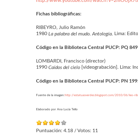
http://www.youtube.com/watch?v=2hiOUjX7
Fichas bibliográficas:
RIBEYRO, Julio Ramón
1980
Lima: Edito
La palabra del mudo. Antología.
Código en la Biblioteca Central PUCP: PQ 84
LOMBARDI, Francisco (director)
1990
[videograbación]. Lima: In
Caídos del cielo
Código en la Biblioteca Central PUCP: PN 199
Fuente de la imagen:
http://estatuasverdes.blogspot.com/2010/06/leo-rib
Elaborado por Ana Lucía Tello
Puntuación:
4.18
/ Votos:
11