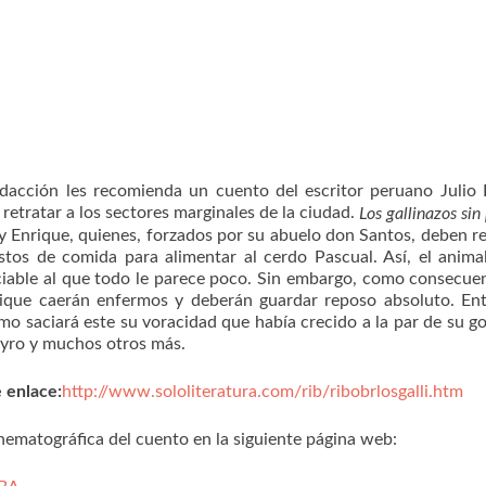
edacción les recomienda un cuento del escritor peruano Juli
retratar a los sectores marginales de la ciudad.
Los gallinazos si
 y Enrique, quienes, forzados por su abuelo don Santos, deben re
estos de comida para alimentar al cerdo Pascual. Así, el anima
ciable al que todo le parece poco. Sin embargo, como consecue
rique caerán enfermos y deberán guardar reposo absoluto. En
mo saciará este su voracidad que había crecido a la par de su g
beyro y muchos otros más.
 enlace:
http://www.sololiteratura.com/rib/ribobrlosgalli.htm
ematográfica del cuento en la siguiente página web: