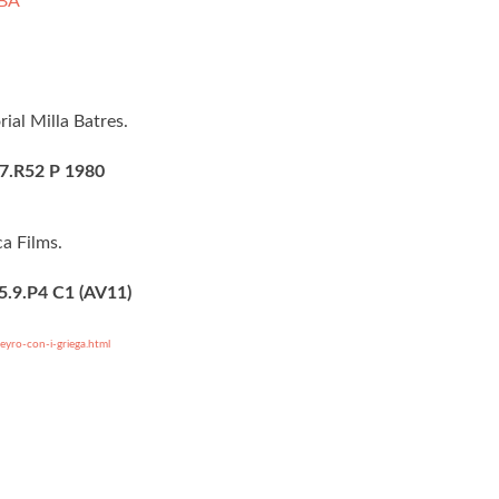
tBA
rial Milla Batres.
97.R52 P 1980
ca Films.
5.9.P4 C1 (AV11)
eyro-con-i-griega.html