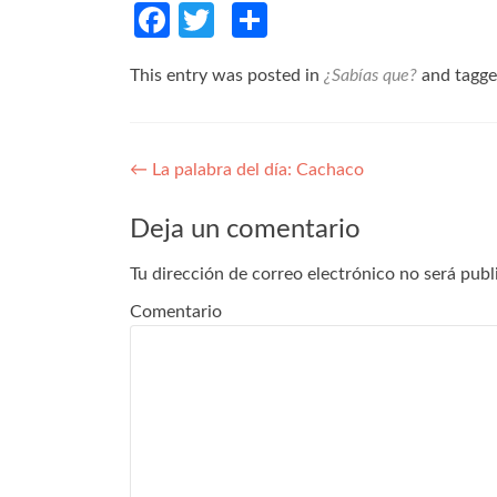
Facebook
Twitter
Compartir
This entry was posted in
¿Sabías que?
and tagg
Navegación de entradas
←
La palabra del día: Cachaco
Deja un comentario
Tu dirección de correo electrónico no será publ
Comentario